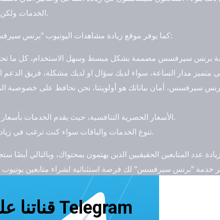
الخدمات ولكن بأسعار مرتفعة مقارنةً ببرنس سيرفسس.
كما يوفر موقع زيادة مشاهدات اليوتيوب "برنس سيرفسس"، عدد من المزايا الفريدة لمستخدميه:
رنس سيرفسس، أمان بياناتك هو أولويتنا، نحن نحافظ على خصوصية ا
الأسعار الحصرية التنافسية، حيث يقدم الخدمات بأسعار منافسة تتناسب مع جميع الميزانيات.
تنوع الخدمات والباقات سواء كنت ترغب في زيادة المتابعين، و اللايكات، والمشاهدات.
لجهد الذي قد تستهلكه الطرق التقليدية لجذب جمهورك، بدلًا من الانت
. يمكنك الآن الاستفادة من خدمة سريعة وفعالة يقدمها موقع زيادة مشا