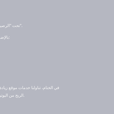
تحت "الرصيد المتاح"، اضغط على "سحب"، ومن ثم أدخل المبلغ الذي ترغب في سحبه، وبعدها أخيرًا اضغط على "سحب".
بالإضافة إلى ذلك، عادة ما يستغرق لمراجعة أرباحك وإيداعها في حسابك 21 يوم، وهذه بعض طرق السحب المتاحة لك:
في الختام، تناولنا خدمات موقع زيادة
الربح من اليوتيوب وطرق تحقيق الدخل من خلاله، سجل معهم وتمكن من الحصول على أفضل طريقة زيادة مشاهدات اليوتيوب.