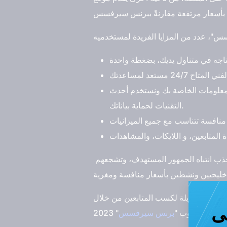
لمعلومات الخاصة بك ونستخدم أحدث
التقنيات لحماية بياناتك.
باختيار الباقة المناسبة لك، ستتمكن من زيادة عدد المتابعين الحقيقيين الذين يهتمون بمحتواك، وبالتالي أيضًا ستجذب انتباه الجمهور المستهدف، وتشجعهم
ظار لفترة طويلة لكسب المتابعين من خلال
هدات اليوتيوب "
برنس سيرفسس