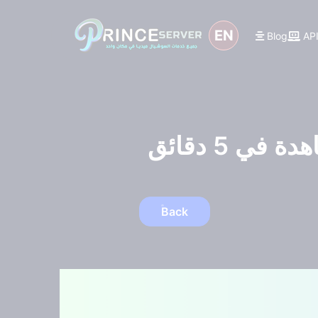
EN
Blog
AP
Back