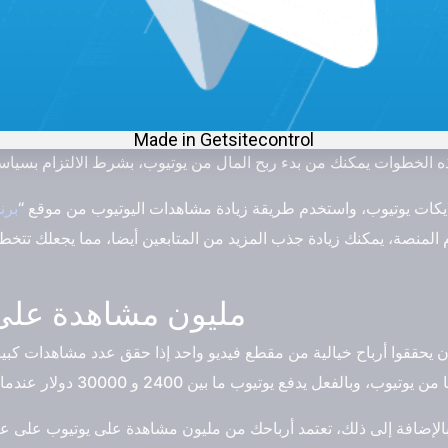
نها، سواء كانت الإعلانات، الاشتراكات، رسائل الدعم، أو من خلال اشتر
أنشئ حساب جوجل ادسنس، ومن ثم اربطه بقناتك على يوتيوب لتتمكن من استلام أرباحك.
قم بتفعيل عرض الإعلانات على فيديوهاتك، مع التأكد من احترام الإرشادات الخاصة المناسب للمعلنين.
 لايكات يوتيوب، واستخدم طريقة زيادة مشاهدات اليوتيوب من موقع “
بر
 المنصة، يمكنك زيادة جذب المزيد من المتابعين أيضا، مما يجعلك تت
مليون مشاهدة على 
 يحققوا أرباح خيالية من مقطع فيديو واحد إذا حقق عدد مشاهدات كبي