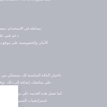
بساطة في الاستخدام، منصة برنس سيرفسس مصممة بشكل مبسط وسهل الاستخدام، كل ما تحتاجه في متناول يديك، بضغطة واحدة.
دعم فني على متميز مدار الساعة، سواء لديك سؤال او لديك مشكلة، فريق الدعم الفني المتاح 24/7 مستعد لمساعدتك.
الأمان والخصوصية على موقع ب
على متابعتك، إضافة إلى ذلك، توفر خدمة "برنس سيرفسس" لك فرصة استثنائية لشراء متابعين يوتيوب خليجيين ونشطين بأسعار منافسة ومغرية.
كما تعمل هذه الخدمة على توفير الوقت وا
" 2023.
استراتيجيات التسويق التقليدية