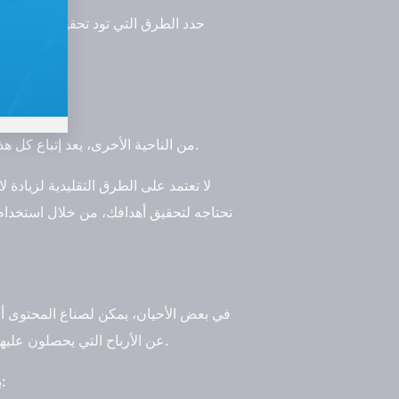
حدد الطرق التي تود تحقيق الأرباح م
من الناحية الأخرى، يعد إتباع كل هذه الخطوات يمكنك من بدء ربح المال من يوتيوب، بشرط الالتزام بسياسات البرنامج، والحفاظ على جودة محتواك.
لا تعتمد على الطرق التقليدية لزيادة
تحتاجه لتحقيق أهدافك، من خلال استخدام
في بعض الأحيان، يمكن لصناع المحتوى أن
عن الأرباح التي يحصلون عليها من يوتيوب، وبالفعل يدفع يوتيوب ما بين 2400 و 30000 دولار عندما يصل عدد المشاهدات إلى مليون مشاهدة.
بالإضافة إلى ذلك، تعتمد أرباحك من مليون مشاهدة على يوتيوب على عوامل متعددة، وهذه بعض النقاط الرئيسية: