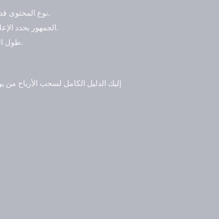
نوع المحتوى قد يكون الدخل الإعلاني أعلى للقنوات التي تتعامل مع موضوعات مثل المالية مقارنة بقنوات الموضة أو الطبخ.
الجمهور يحدد الإعلانات التي تظهر على فيديوهاتك، ومدى ربحها بناءًا على الجمهور، مثل الموقع، العمر، الجنس ومدة المشاهدة.
طول الفيديو الفيديوهات التي تتجاوز 8 دقائق تسمح بإضافة إعلانات منتصف الفيديو، مما يزيد من إيرادات الإعلانات.
إليك الدليل الكامل لسحب الأرباح من 