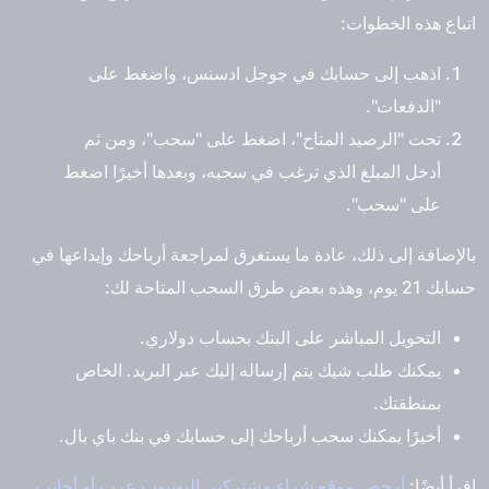
اتباع هذه الخطوات:
اذهب إلى حسابك في جوجل ادسنس، واضغط على
"الدفعات".
تحت "الرصيد المتاح"، اضغط على "سحب"، ومن ثم
أدخل المبلغ الذي ترغب في سحبه، وبعدها أخيرًا اضغط
على "سحب".
بالإضافة إلى ذلك، عادة ما يستغرق لمراجعة أرباحك وإيداعها في
حسابك 21 يوم، وهذه بعض طرق السحب المتاحة لك:
التحويل المباشر على البنك بحساب دولاري.
يمكنك طلب شيك يتم إرساله إليك عبر البريد. الخاص
بمنطقتك.
أخيرًا يمكنك سحب أرباحك إلى حسابك في بنك باي بال.
اقرأ أيضًا:
أرخص موقع شراء مشتركين اليوتيوب عرب أو أجانب