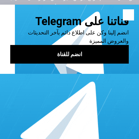
لزيادة شهرتك وانتشارك على يوتيوب، وبأرخص الاسعار في 2023.
اقرأ أيضًا:
كم يدفع اليوتيوب مقابل 10000 مشاهدة؟ وما هي
أفضل طريقة لشراء مشاهدات يوتيوب حقيقية؟
طريقة تفعيل الربح من اليوتيوب
هذه هي الطريقة التي يمكنك من خلالها تفعيل الربح من اليوتيوب:
قم بتقديم طلب للانضمام إلى برنامج شركاء يوتيوب،
يجب أن يكون لديك محتوى يتوافق مع سياسات البرنامج.
حدد الطرق التي تود تحقيق الأرباح منها، سواء كانت
الإعلانات، الاشتراكات، رسائل الدعم، أو من خلال
اشتراكات يوتيوب، والموافقة على الأحكام الخاصة بكل
خيار.
أنشئ حساب جوجل ادسنس، ومن ثم اربطه بقناتك على
يوتيوب لتتمكن من استلام أرباحك.