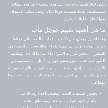
يكون لديك تقييمات إيجابية على هذهِ المنصة؟ في هذهِ المقالة،
سنستكشف أهميّة تقييمات جوجل ماب وكيف يمكنك الاستفادة
منها لنجاح نشاطك التجاري.
ما هي أهمية تقييم جوجل ماب
وفقًا لتقرير جوجل، فإن 28٪ من عمليات البحث على خرائط
جوجل المحلية تؤدي إلى عملية شراء. وذلك يعني أن العملاء من
الممكن أن يتخذوا قرارات الشراء بناءً على ما إذا كان بإمكانهم
العثور على عملك بسهولة من جهة، وبناءً على ما يسمعونهُ من
الآخرين من أشياء إيجابية عنك من جهة ثانية. وبالتالي تعد تقييمات
جوجل ماب من أهم عوامل جذب العملاء الجدد. حيث تلعب دورًا
مهمًا في:
تحسين تصنيفات البحث المحلية: تأخذ Google في
الاعتبار تقييم جوجل ماب عند ترتيب نتائج البحث
المحلية. لذلك، فإن الحصول على تقييمات إيجابية