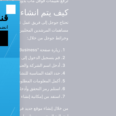
لرفع تقييمات قوقل ماب بدون مجهود وبأقل
كيف يتم انشاء خرائ
تحتاج جوجل إلى فريق عمل عالمي يتحقق 
مساهمات المرشدين المحليين، الذين يمكن
وخرائط جوجل من خلال:
زيارة صفحة "Google My Business" وانقر على "ابدأ الآن".
قم بتسجيل الدخول إلى حساب Google الخاص بك أو إنشاء حساب جديد.
أدخل اسم الشركة والعنوان الكامل لل
حدد الفئة المناسبة للنشاط التجاري.
أكمل المعلومات المطلوبة وتحقق من
استلم رمز التحقق وأدخله لإكمال عمل
استفد من إمكانية إنشاء موقع إلكترو
من خلال إنشاء موقع جديد في خرائط جوج
احتمالية الربح من جوجل مابس من عملك 