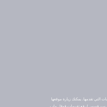
 التي تقدمها. يمكنك زيارة موقعها
رنس سيرفسس لرفع تقييمات قوقل ماب