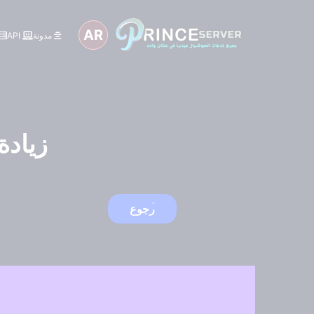
AR
مدونة
API
زيادة
رجوع