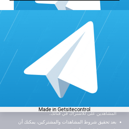
ما هي شروط الربح من اليوتيوب؟
الشروط الأساسية التي يجب أن تلتزم بها لتكون مؤهل للربح من
اليوتيوب:
يجب أن يكون لديك 1000 مشترك ومشاهدات بلغت
4000 ساعة في السنة الأخيرة لتكون مؤهلا للربح.
التزم بسياسة اليوتيوب وقواعد المحتوى. تجنب نشر
المحتوى المخالف للقوانين أو الذي ينتهك حقوق الآخرين.
قم بمراجعة سياسة اليوتيوب بشكل دوري للتأكد من
التزامك الكامل.
حافظ على تواصل مستمر مع متابعيك واستجب
لتعليقاتهم واستفساراتهم. بالإضافة إلى بتحفيز
المشاهدين على للاشتراك في قناتك.
بعد تحقيق شروط المشاهدات والمشتركين، يمكنك أن