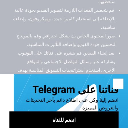
ستغطيها.
قم بتحضير المعدات اللازمة لتصوير الفيديو بجودة عالية
بالإضافة إلى استخدام كاميرا جيدة، وميكروفون، وإضاءة
مناسبة.
صور المحتوى الخاص بك بشكل احترافي وقم بالمونتاج
لتحسين جودة الفيديو وإضافة التأثيرات المناسبة.
بعد إنشاء الفيديو، قم بنشره على قناتك على اليوتيوب
وشاركه عبر وسائل التواصل الاجتماعي والمواقع
الأخرى. استخدم استراتيجيات التسويق المناسبة بهدف
تزويد ساعات يوتيوب.
إذا كنت تبحث عن زيادة ساعات يوتيوب لقناتك بأسعار مناسبة
ومنافسة، فإن "
برنس سيرفسس
" هو الموقع المناسب لك. يوفر
"برنس سيرفسس" خدمات شراء ساعات يوتيوب بأسعار معقولة،
وضمان الحصول على مشاهدات حقيقية ونشطة؛ لأنه لا يعتمد على
الروبوتات مثل غيره من المواقع.