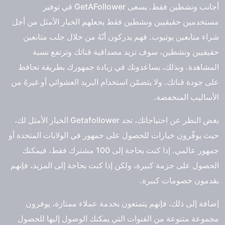
أجانب ونشطين فقط. يسعى GetAFollower في توفير
مستخدمين حقيقيين ونشطين فقط يجعلهم الخيار الأمثل من أجل
شراء متابعين يوتيوب. فهم يدركون أنّهُ من خلال جلب متابعين
حقيقيين ونشطين، سوف تزيد مصداقية قناتك وترتفع نسبة
المشاهدة. وبذلك، يساعدونك في زيادة جمهورك بطريقة تحافظ
على جودة قناتك. ولا يتضمّن استخدام البريد العشوائي أو غيرهُ من
الأساليب المنخفضة.
بغض النظر عن احتياجاتك، تجد Getafollower الخيار الأمثل لك،
حيث يوفّرون خيارات للحصول على جمهور في الولايات المتحدة أو
جمهور عالمي. إذا كنت بحاجة إلى 100 مشترك فقط، فيمكنك
الحصول على حزمة كبيرة، ولكن إذا كنت بحاجة إلى المزيد، فإنهم
يقدمون خصومات كبيرة.
إضافة إلى ذلك، فإنهم يتمتعون بخدمة عملاء ممتازة، يوفرون
مجموعة متنوعة من القنوات التي يمكنك الوصول إليها للحصول