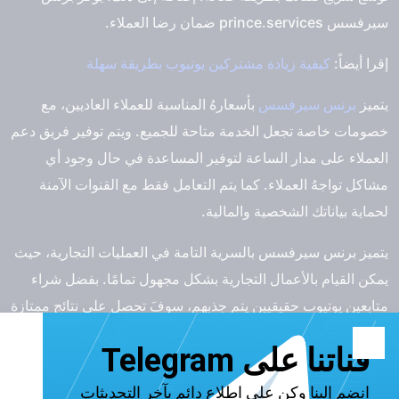
سيرفسس
prince.services ضمان رضا العملاء.
إقرا أيضاً:
كيفية زيادة مشتركين يوتيوب بطريقة سهلة
يتميز
برنس سيرفسس
بأسعارهُ المناسبة للعملاء العاديين، مع
خصومات خاصة تجعل الخدمة متاحة للجميع. ويتم توفير فريق دعم
العملاء على مدار الساعة لتوفير المساعدة في حال وجود أي
مشاكل تواجهُ العملاء. كما يتم التعامل فقط مع القنوات الآمنة
لحماية بياناتك الشخصية والمالية.
يتميز برنس سيرفسس بالسرية التامة في العمليات التجارية، حيث
يمكن القيام بالأعمال التجارية بشكل مجهول تمامًا. بفضل شراء
متابعين يوتيوب حقيقيين يتم جذبهم، سوفَ تحصل على نتائج ممتازة
تجعل قناتك على يوتيوب تنمو بشكل أسرع وأكثر فعاليّة. بشكل
عام، فإن برنس سيرفسس يعد
أفضل موقع شراء متابعين يوتيوب
عرب
بضمان نتائج رائعة.