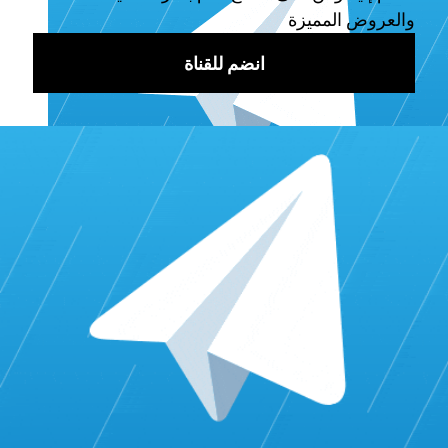
UseViral أفضل موقع شراء متابعين يوتيوب
يقدم UseViral خدمات مميزة تجعل قناتك على يوتيوب تحظى
بمتابعين. إن
أفضل موقع شراء متابعين يوتيوب
يعمل على ضمان
وقت الاستجابة السريع (عادةً من 24 إلى 72 ساعة) وتوفير توسع
سريع وفعّال لقناتك. كما يقدم UseViral ضمان من أجل رضا
العملاء.
يمتاز UseViral بأسعارهُ المنخفضة والتي يمكن للعملاء العاديين
الحصول عليها مع خصم خاص. كما يقدم UseViral فريق دعم
عملاء على مدار الساعة. من أجل المساعدة في أي مشاكل قد
تواجهُ العملاء. كما يتعامل الموقع فقط مع القنوات الآمنة لحماية
بياناتك الشخصية والمالية.
كذلك يتميز UseViral بالسرية الكاملة في العمليات التجارية. حيث
يمكن القيام بالأعمال التجارية دون الكشف عن هويتك تمامًا.