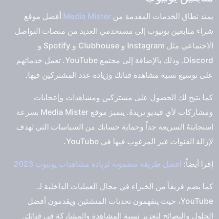
يمتد نطاق الخدمات المقدمة من
Media Mister
أفضل موقع
شراء متابعين يوتيوب
إلى مستخدمي العديد من منصات التواصل
الاجتماعي مثل Instagram و Clubhouse و Spotify و
Discord. وذلك بالإضافة إلى مجتمع YouTube. تعمل خدماتهم
على توسيع نسبة مشاهدة قناتك وزيادة عدد المشتركين فيها.
كما يتيح لك الحصول على مشتركين ومشاهدات وإعجابات
ومشاركات لأي فيديو تريدهُ. يتميز موقع Media Mister بسرعة
استجابتهُ السريعة جداً وحماية حسابك من السياسات التي تهدف
لإزالة القنوات غير المرغوب فيها في YouTube.
إقرا أيضاً:
أفضل طريقة مضمونة لزيادة مشاهدات يوتيوب 2023
كما يضم فريقاً من الخبراء في مجال العمليات الداخلية لـ
YouTube، حيث يتفهمون تحديات المنشئين ويقدمون أفضل
الحلول والنصائح لتعزيز نسبة المشاهدة والمشاركة في قناتك.