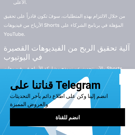
الأعلى.
من خلال الالتزام بهذهِ المتطلبات، سوفَ تكون قادراً على تحقيق
الأرباح من فيديوهات Shorts المؤهلة في برنامج الشركاء على
YouTube.
آلية تحقيق الربح من الفيديوهات القصيرة
في اليوتيوب
والآن نتحدث عن نموذج مشاركة الأرباح في فيديوهات Shorts.
أولاً، يتم تقسيم أرباح فيديوهات شورتس Shorts القصيرة بين
طرفين: منشئو المحتوى الذين ينشئون الفيديوهات وناشري
الموسيقى الذين يقدمون الأغاني لهذهِ الفيديوهات.
إقرا أيضاً:
4 أفضل مواقع شراء متابعين يوتيوب بشكل آمن
فيما يلي كيفية عملها بالتفصيل: