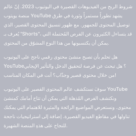
شروط الربح من الفيديوهات القصيرة في اليوتيوب 2023. إنّ عالم
منصة يويتوب YouTube يشهد تطوراً مستمراً وثورة في طرق
توصيل المحتوى للجمهور. مع ظهور تنسيق المحتوى القصير، الذي
يُعرف بـ "Shorts"، قد يتساءل الكثيرون عن الفرص المُحتملة التي
يمكن أن يكتسبونها من هذا النوع المشوّق من المحتوى.
هل تحلم بأن تصبح منشئ محتوى رقمي ناجح على اليوتيوب
YouTube؟ هل تبحث عن فرصة لتحقيق الدخل والتأثير الإيجابي
من خلال محتوى قصير وجذّاب؟ أنت في المكان المناسب!
سوفَ نستكشف عالم المحتوى القصير على اليوتيوب YouTube
ونكتشف الفرص المُذهلة التي يمكن أن تتاح أمامك كمنشئ
محتوى. ونستعرض المواضيع الرائجة والمثيرة للاهتمام التي يمكنك
تناولها في مقاطع الفيديو القصيرة. إضافة إلى استراتيجيات ناجحة
للنجاح على هذهِ المنصة الشهيرة.