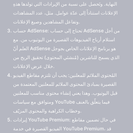
النهاية. وتَحصل على نسبة من الإيرادات التي تولدها هذهِ
الإعلانات استناداً إلى عدّة عوامل. مثل، عدد المشاهدات
وتفاعل المشاهدين وصيغ الإعلانات.
: تحتاج إلى حساب AdSense من أجل
حساب AdSense
استلام أرباح الفيديوهات القصيرة من اليوتيوب من. مع
العلم أنّ AdSense هو برنامج الإعلانات الخاص بجوجل
الذي يسمح للناشرين (مُنشئي المحتوى) تحقيق الربح من
خلال عرض الإعلانات.
المُحتوى الملائم للمعلنين
: يجب أن تلتزم مقاطع الفيديو
القصيرة بمبادئ المحتوى الملائم للمعلنين المعتمدة من
قبل اليوتيوب. وهذا يعني إنشاء محتوى مناسب للمعلنين
ومتوافق مع سياسات YouTube فيما يتعلّق بالعنف
وخطاب الكراهية والمحتوى المزيّف.
: في حال تضمين مقاطع
إيرادات YouTube Premium
الفيديو القصيرة في خدمة YouTube Premium، قد