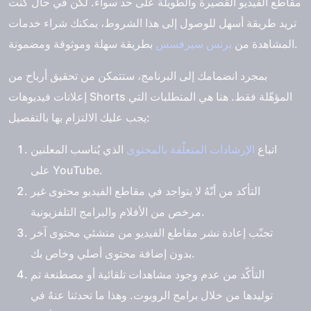
مقاطع الفيديو القصيرة والطويلة على حد سواءً. لكن في حال كنت
تريد طريقة أسهل للوصول إلى هذا الشروط، يمكنك شراء خدمات
بطريقة سهلة وموثوقة ومضمونة.
المشاهدة من
برنس سيرفسس
بمجرد انضمامك إلى البرنامج، ستتمكن من تحقيق أرباح من
إعلانات فيديوهات Shorts المؤهّلة فقط. هنا هي المتطلبات التي
يجب عليك الالتزام بها بالتفصيل:
اتباع
الإرشادات المتعلّقة بالمحتوى
الذي يُناسب المعلنين
على YouTube.
التأكد من أنّهُ لا يتواجد في مقاطع الفيديو محتوى غير
مرخص من الأفلام والبرامج التلفزيونية.
تجنّب إعادة نشر مقاطع الفيديو من منشئي محتوى آخر
بدون إضافة محتوى أصلي وخاص بك.
التأكّد من عدم وجود مشاهدات تلقائية أو مصطنعة تم
توليدها من خلال برامج الروبوت. وهذا ما تحدثنا عنهُ في