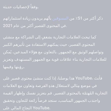
وفقاً لإحصائيات حديثة.
ذكر أكثر من 51٪ من
المسوقين
بأنّهم يريدون زيادة استثماراتهم
في المحتوى القصير أكثر من عام 2021.
كما تبحث العلامات التجارية بشغفٍ إلى الشراكة مع منشئي
المحتوى القصير، حيث يمكنهم الاستفادة من تأثيرهم الكبير
وتواصلهم الوثيق مع الجمهور. بالتعاون مع هؤلاء المبدعين، يُمكن
للعلامات التجارية بناء علاقات قوية مع الجمهور المستهدف وتعزيز
رؤيتها وقيمها.
هذا يوصلنا، إذا كنت منشئ محتوى قصير على YouTube، فأنتَ
في موضع مِثالي لاستغلال هذهِ الفرصة وتعاون مع العلامات
التجارية المُهتمّة بالمحتوى القصير. قم بتعزيز نفسك وإظهار القيمة
واجتذب الجمهور المناسب، ستجد فرصاً رائعة للتعاون وتحقيق
النجاح المالي على YouTube.