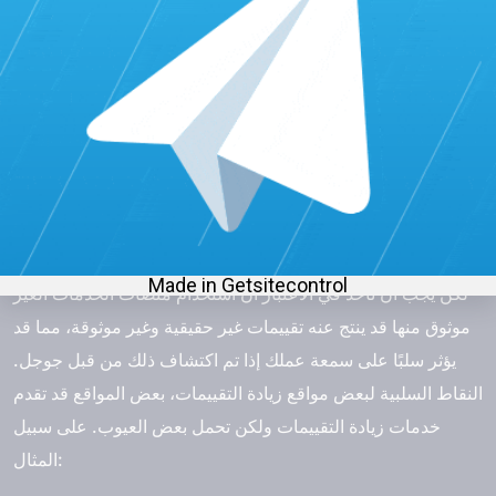
عندما يكون لديك خدمة ممتازة وتفاعل إيجابي مع
العملاء، فمن المرجح أن يكونوا مستعدين لتقديم تقييمات
إيجابية لعملك على جوجل ماب.
استخدام منصة خدمات زيادة التقييمات موثوقة
مثل
برنس سيرفسس
، وحسب آخر الإحصائيات تصدر
موقع برنس سيرفسس لزيادة المساهمات الحقيقية،
والتفاعل النشط مع المستخدمين لرفع مستوى حسابك
وتحقيق راتب شهري من خرائط جوجل مستدام.
لكن يجب أن تأخذ في الاعتبار أن استخدام منصات الخدمات الغير
موثوق منها قد ينتج عنه تقييمات غير حقيقية وغير موثوقة، مما قد
يؤثر سلبًا على سمعة عملك إذا تم اكتشاف ذلك من قبل جوجل.
النقاط السلبية لبعض مواقع زيادة التقييمات، بعض المواقع قد تقدم
خدمات زيادة التقييمات ولكن تحمل بعض العيوب. على سبيل
المثال: