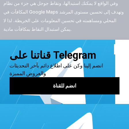
وفي الواقع لا يمكنك استبدالها، ونقاط جوجل هي جزء من نظام
المكافآت في Google Maps وتهدف إلى تحسين مستوى المرشد
المحلي ومساهمته في تحسين المعلومات على الخريطة. لذا لا
يمكن استبدال النقاط بمكافآت مادية.
إنما يمكنك رفع مستواك عن طريق الاعتماد على
برنس
سيرفسس
، لزيادة المساهمات الحقيقية، والتفاعل النشط مع
المستخدمين لرفع مستوى حسابك وتحقيق الربح من جوجل مابس.
طريقة رفع تقييم جوجل ماب
يمكن رفع تقييم جوجل ماب، لجمع النقاط، والتحسين من مستواك
على خرائط جوجل من خلال اتباع الأمور الآتية:
قم بطلب تقييمات من العملاء الذين قاموا بالفعل بتجربة
خدماتك. يمكنك طلب التقييمات عبر البريد الإلكتروني أو
وسائل التواصل الاجتماعي أو موقعك الإلكتروني.