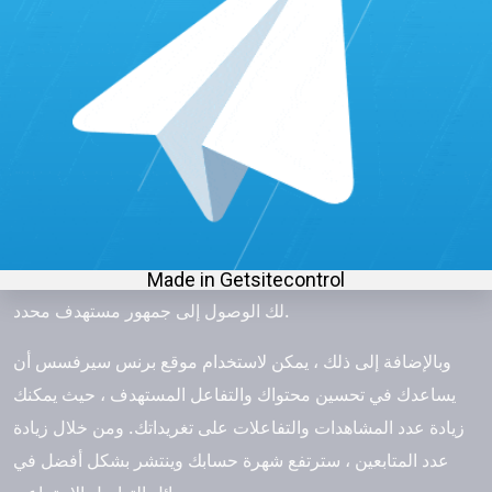
عدد المتابعين على تويتر من الخليج. يقدم هذا الموقع خدمات
لشراء المتابعين من الخليج ، وهو ما يعني أنه يمكنك الحصول على
متابعين حقيقيين ونشطين من الدول الخليجية مثل السعودية
والإمارات وقطر والكويت وعمان.
من خلال شراء متابعين من المنطقة الجغرافية المستهدفة ، يمكنك
تحسين مصداقية حسابك وزيادة التفاعل المستخدم وانتشار
محتواك. يمكن لموقع
برنس سيرفسس
أيضًا مساعدتك في زيادة
الوعي بعلامتك التجارية أو منتجك في السوق الخليجية ، حيث يتيح
لك الوصول إلى جمهور مستهدف محدد.
وبالإضافة إلى ذلك ، يمكن لاستخدام موقع
برنس سيرفسس
أن
يساعدك في تحسين محتواك والتفاعل المستهدف ، حيث يمكنك
زيادة عدد المشاهدات والتفاعلات على تغريداتك. ومن خلال زيادة
عدد المتابعين ، سترتفع شهرة حسابك وينتشر بشكل أفضل في