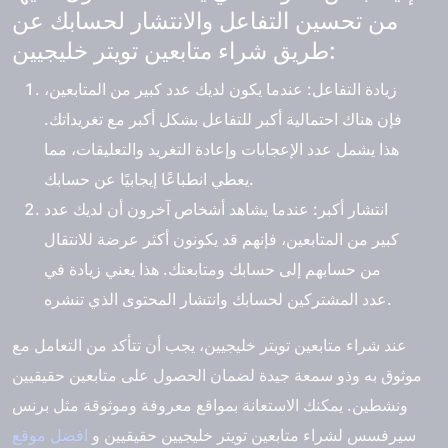
من تحسين التفاعل والانتشار لحسابك عن
طريق شراء متابعين تويتر خليجيين:
زيادة التفاعل
: عندما يكون لديك عدد كبير من المتابعين،
فإن هناك احتمالية أكبر للتفاعل بشكل أكبر مع تغريداتك.
هذا يشمل عدد الإعجابات وإعادة التغريد والتعليقات، مما
يعطي انطباعًا إيجابيًا عن حسابك.
انتشار أكبر
: عندما يشاهد أشخاص آخرون أن لديك عدد
كبير من المتابعين، فإنهم قد يكونون أكثر عرضة للانتقال
من حسابهم إلى حسابك ومتابعتك. هذا يعني زيادة في
عدد المشتركين لحسابك وانتشار المحتوى الذي تنشره.
عند شراء متابعين تويتر خليجيين، يجب أن تتأكد من التعامل مع
موثوق به وذو سمعة جيدة لضمان الحصول على متابعين حقيقيين
ونشطين. يمكنك الاستعانة بمواقع معروفة وموثوقة مثل برنس
سيرفسس لشراء متابعين تويتر خليجيين حقيقيين و
افضل موقع