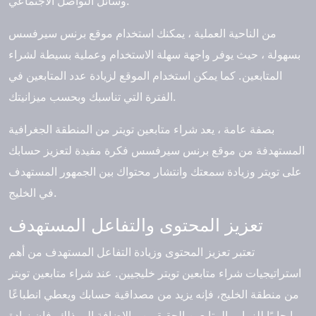
وسائل التواصل الاجتماعي.
من الناحية العملية ، يمكنك استخدام موقع برنس سيرفسس
بسهولة ، حيث يوفر واجهة سهلة الاستخدام وعملية بسيطة لشراء
المتابعين. كما يمكن استخدام الموقع لزيادة عدد المتابعين في
الفترة التي تناسبك وبحسب ميزانيتك.
بصفة عامة ، يعد شراء متابعين تويتر من المنطقة الجغرافية
المستهدفة من موقع
برنس سيرفسس
فكرة مفيدة لتعزيز حسابك
على تويتر وزيادة سمعتك وانتشار محتواك بين الجمهور المستهدف
في الخليج.
تعزيز المحتوى والتفاعل المستهدف
تعتبر تعزيز المحتوى وزيادة التفاعل المستهدف من أهم
استراتيجيات شراء متابعين تويتر خليجيين. عند شراء متابعين تويتر
من منطقة الخليج، فإنه يزيد من مصداقية حسابك ويعطي انطباعًا
إيجابيًا للزوار والمتابعين الحقيقيين. بالإضافة إلى ذلك، فإن زيادة