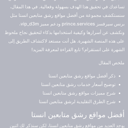
تساعدك في تحقيق هذا الهدف بسهولة وفعالية. في هذا المقال،
سنستكشف مجموعة من أفضل مواقع رشق متابعين انستا مثل
برنس سيرفسز prince.services ودعم مميز vip_d3m،
ونكشف عن أسرارها وكيفية استخدامها بذكاء لتحقيق نجاح ملحوظ
على هذه المنصة الشهيرة. هل أنت مستعد لاكتشاف الطريق إلى
الشهرة على انستقرام؟ تابع القراءة لمعرفة المزيد!
ملخص المقال
ذكر أفضل مواقع رشق متابعين انستا
توضيح أسعار خدمات رشق متابعين انستا
شرح مميزات مواقع رشق متابعين انستا
شرح الطرق التقليدية لرشق متابعين انستا
أفضل مواقع رشق متابعين انستا
يوجد العديد من مواقع رشق متابعين انستا، لكن سنذكر لك اثنين