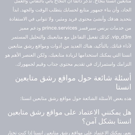
متابعين انستا بنجاح. تذكر دائمًا أن النجاح يأتي بالتفاني والعمل
الجاد، وأن بناء جمهور متابع لحسابك يتطلب الوقت والجهد. ابدأ
بتحديد هدفك وأنشئ محتوى فريد ومثير، ولا تتوانى في الاستفادة
من خدمات برنس سيرفسز prince.services ودعم مميز
vip_d3m. كذلك تفعيل التفاعل مع متابعينك والتحليل المستمر
لأداء قناتك. بالتأكيد، هناك العديد من أدوات ومواقع رشق متابعين
انستا التي يمكنك استخدامها لزيادة متابعيك، ولكن العنصر الأهم هو
التزامك واستمرارك في تقديم محتوى جذاب وقيم لجمهورك.
أسئلة شائعة حول مواقع رشق متابعين
انستا
هذه بعض الأسئلة الشائعة حول مواقع رشق متابعين انستا:
هل يمكنني الاعتماد على مواقع رشق متابعين
انستا بشكل آمن؟
نعم، يمكنك الاعتماد على مواقع رشق متابعين انستا إذا كنت تختار