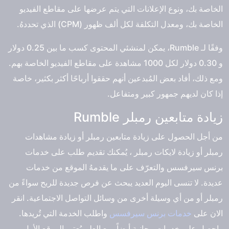
الخاصة بك، ونوع الإعلانات التي يتم عرضها على مقاطع الفيديو
الخاصة بك، ومعدل التكلفة لكل ألف ظهور (CPM) الذي تحددهُ.
وفقًا لـ Rumble، يمكن لمنشئي المحتوى كسب ما بين 0.25 دولار
و 0.30 دولار لكل 1000 مشاهدة على مقاطع الفيديو الخاصة بهم.
ومع ذلك، أفاد بعض المُبدعين أنهم حققوا أرباحًا أكثر بكثير، خاصة
إذا كان لديهم جمهور كبير ومتفاعل.
زيادة متابعين رمبلر Rumble
من أجل الحصول على زيادة متابعين رمبلر أو زيادة مشاهدات
رمبلر أو زيادة لايكات رمبلر ، يُمكنك تقديم طلب على خدمات
برنس سيرفسس والتعرّف على ما يقدمهُ الموقع من خدمات
عديدة. لا تنسى اليوم العديد يبحث عن فرص جديدة للربح سواءً من
رمبلر أو من أي وسيلة أخرى من وسائل التواصل الاجتماعية. انقر
الان على
خدمات برنس سيرفسس
واطلب الخدمة التي تُريدها.
واحصل على خدمات مجانية أيضاً. مع العلم يُعتبر الموقع الأول