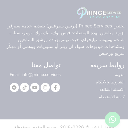
يختص Prince Services (برنس سيرفس) بتقديم خدمة سيرفر
تزويد متابعين لهذه المنصات: فيس بوك، تيك توك، تويتر، سناب
شات، يوتيوب، تيليجرام، حيث نهتم بزيادة ورشق المتابعين
ومشاهدات فيديوهات سواء ان ريلز أو ستوريات ووهمي أو مهكّر
سريع ورخيص.
روابط سريعة
تواصل معنا
مدونة
Email: info@prince.services
الشروط والأحكام
الاسئلة الشائعة
كيفية الاستخدام
حقوق النشر © 2026-2018 . جميع الحقوق محفوظة