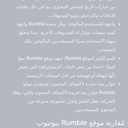
من خيارات الربح لصانعي المحتوى، بما في ذلك عائدات
الإعلانات والترخيص وبيع الفيديوهات.
واجهة المُستخدم المألوفة: توفّر منصة Rumble واجهة
تُشبه منصات مشاركة الفيديوهات الأخرى، مما يجعلها
سهلة الاستخدام نسبيًا للمستخدمين المألوفين بتلك
المنصات.
النمو الكبير لموقع Rumble: شهد موقع Rumble نموًا
كبيرًا، خاصةً بين بعض الفئات الديموغرافية التي تشعر
بأنّها مُهملة أو مهمشة من قبل المنصات الرئيسية.
خوارزمية حيادية لاكتشاف المحتوى: يَستخدم موقع
Rumble خوارزمية فريدة لاكتشاف المحتوى والتي، وفقًا
للشركة، تقلل التحيز وتُعزّز مجموعة متنوعة من
المحتوى للمستخدمين.
مُقارنة موقع Rumble بيوتيوب