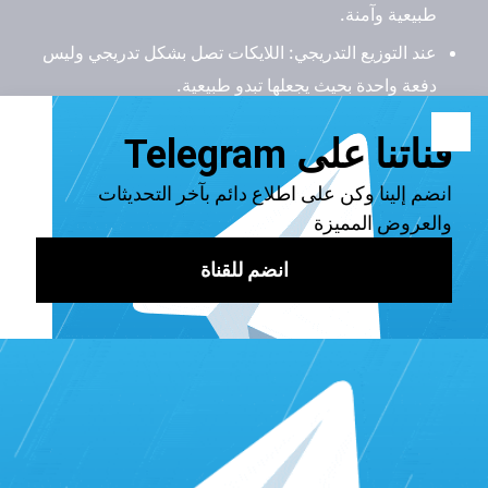
طبيعية وآمنة.
عند التوزيع التدريجي:
اللايكات تصل بشكل تدريجي وليس
دفعة واحدة بحيث يجعلها تبدو طبيعية.
بدون طلب معلومات حساسة:
الخدمة لا تطلب منك كلمة
المرور أو أي معلومات خاصة، فقط رابط الفيديو.
متى تكون غير آمنة؟
إذا كانت من مواقع غير موثوقة تستخدم بوتات أو حسابات
مزيفة بكميات غير منطقية.
إذا سببت تفاعل غير متوازن (مثلاً 10 آلاف لايك ولا تعليق أو
مشاهدة).
نعم، زيادة لايكات تيك توك آمنة بشرط الاعتماد
على موقع مثل Prince Services، والتأكد من أن