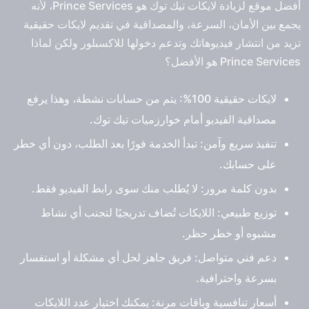
أفضل موقع لزيادة لايكات تيك توك هو Prince Services، لأنه
يجمع بين الأمان، السرعة، والمصداقية في تقديم لايكات حقيقية
تزيد من انتشار فيديوهاتك وتدعم دخولها للاكسبلور ولكن لماذا
Prince Services هو الأفضل؟
لايكات حقيقية 100%:
يتم من حسابات نشطة، وهذا يرفع
مصداقية الفيديو أمام خوارزميات تيك توك.
تنفيذ سريع وآمن:
تبدأ الخدمة فورًا بعد الطلب، دون أي خطر
على حسابك.
بدون كلمة مرور:
لا يُطلب منك سوى رابط الفيديو فقط.
توزيع طبيعي:
اللايكات تُضاف تدريجيًا لتجنب أي نشاط
مشبوه أو خطر حظر.
دعم فني متواصل:
فريق جاهز لحل أي مشكلة أو استفسار
بسرعة واحترافية.
أسعار تنافسية وباقات مرنة:
يمكنك اختيار عدد اللايكات