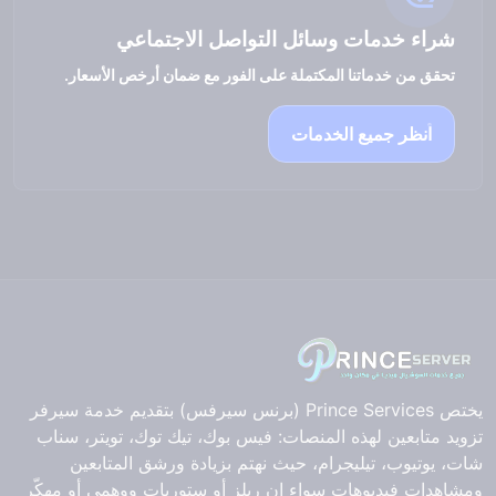
شراء خدمات وسائل التواصل الاجتماعي
تحقق من خدماتنا المكتملة على الفور مع ضمان أرخص الأسعار.
انظر جميع الخدمات
يختص Prince Services (برنس سيرفس) بتقديم خدمة سيرفر
تزويد متابعين لهذه المنصات: فيس بوك، تيك توك، تويتر، سناب
شات، يوتيوب، تيليجرام، حيث نهتم بزيادة ورشق المتابعين
ومشاهدات فيديوهات سواء ان ريلز أو ستوريات ووهمي أو مهكّر