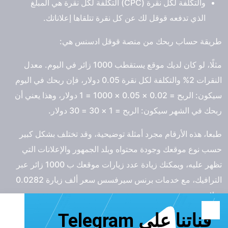
والتكلفة لكل نقرة (CPC) التكلفة لكل نقرة هي المبلغ
الذي تدفعه قوقل لك عن كل نقرة تتلقاها إعلاناتك.
طريقة حساب ربحك من منصة قوقل ادسنس هي:
مثلًا، لو كان لديك موقع يستقطب 1000 زائر في اليوم. معدل
النقرات 2% والتكلفة لكل نقرة 0.05 دولار، فإن ربحك في اليوم
سيكون: الربح = 0.02 × 0.05 × 1000 = 1 دولار، وهذا يعني أن
ربحك في الشهر سيكون: الربح = 1 × 30 = 30 دولار.
طبعا، هذه الأرقام مجرد أمثلة توضيحية، وقد تختلف بشكل كبير
حسب نوع موقعك وجودة محتواه وبلد الجمهور والإعلانات التي
تظهر عليه، ويمكنك زيادة عدد زيارات موقعك ب 1000 زائر عبر
الترافيك، مع خدمات برنس سيرفسس سعر ألف زيارة 0.0282
دولار.
اقرأ أيضًا:
كيف أحصل على راتب شهري من خرائط جوجل؟