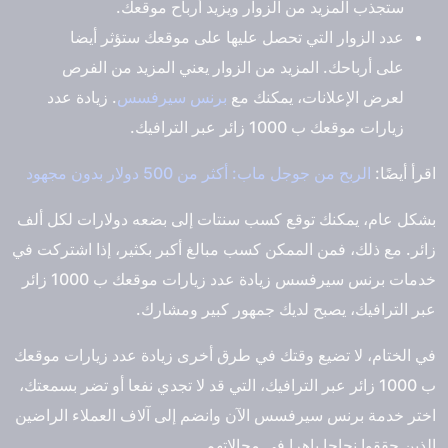
ستجذب المزيد من الزوار ويزيد أرباح موقعك.
عدد الزوار التي تحصل عليها على موقعك ستؤثر أيضا
على أرباحك. المزيد من الزوار يعني المزيد من الفرص
لعرض الإعلانات، يمكنك مع
برنس سيرفسس
. زيادة عدد
زيارات موقعك ب 1000 زائر عبر الترافيك.
اقرأ أيضًا:
الربح من جوجل ماب: أكثر من 500 دولار بدون مجهود
بشكل عام، يمكنك توقع كسب سنتات إلى بضعه دولارات لكل ألف
زائر. مع ذلك، فمن الممكن كسب مبالغ أكبر بكثير، إذا اشتركت في
خدمات برنس سيرفسس زيادة عدد زيارات موقعك ب 1000 زائر
عبر الترافيك، يصبح لديك جمهور كبير ومشارك.
في الختام، لا تضيع وقتك في طرق أخرى زيادة عدد زيارات موقعك
ب 1000 زائر عبر الترافيك، التي قد لا تجدي نفعا أو تضر بسمعتك،
اختر خدمة برنس سيرفسس الآن وانضم إلى آلاف العملاء الراضين
الذين حققوا نجاحا باهرا في مجالاتهم.