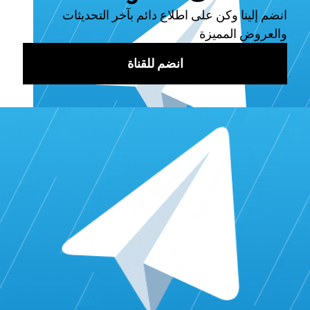
كم زائر تحتاج لتربح 100 دولار؟
لكي تحقق الربح من موقعك، هناك العديد من العوامل التي تؤثر
على حساب الربح وقد تتغير في أي وقت. إذا افترضنا أنك تكسب
متوسط ​​10 دولارات لكل ألف زائر، فستحتاج إلى 10,000 زائر
لكسب 100 دولار.
كما يجب أن نلاحظ أن جميع الزوار ليسوا متساويين. فبعض الزوار
أكثر احتمالية للدخول على الإعلانات أو إجراء عمليات الشراء من
غيرهم. وهذا يعني أنه تحتاج 10,000 زائر قابل للزيادة والنقصان
لتحقيق 100 دولار.
علاوة على ذلك، يوفر "
برنس سيرفسس
" خدمات زيادة عدد
زيارات موقعك ب 1000 زائر عبر الترافيك، بطرق متنوعة
ومبتكرة. بإمكانك اختيار استهداف الزوار من مناطق جغرافية
محددة، وتحديد الاهتمامات والفئات العمرية المستهدفة، والحصول