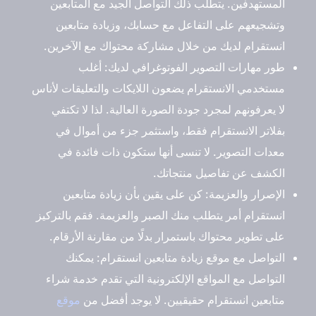
المستهدفين. يتطلب ذلك التواصل الجيد مع المتابعين
وتشجيعهم على التفاعل مع حسابك، وزيادة متابعين
انستقرام لديك من خلال مشاركة محتواك مع الآخرين.
طور مهارات التصوير الفوتوغرافي لديك
: أغلب
مستخدمي الانستقرام يضعون اللايكات والتعليقات لأناس
لا يعرفونهم لمجرد جودة الصورة العالية. لذا لا تكتفي
بفلاتر الانستقرام فقط، واستثمر جزء من أموال في
معدات التصوير. لا تنسى أنها ستكون ذات فائدة في
الكشف عن تفاصيل منتجاتك.
الإصرار والعزيمة
:
كن على يقين بأن زيادة متابعين
انستقرام أمر يتطلب منك الصبر والعزيمة. فقم بالتركيز
على تطوير محتواك باستمرار بدلًا من مقارنة الأرقام.
التواصل مع موقع زيادة متابعين انستقرام
:
يمكنك
التواصل مع المواقع الإلكترونية التي تقدم خدمة شراء
متابعين انستقرام حقيقيين. لا يوجد أفضل من
موقع