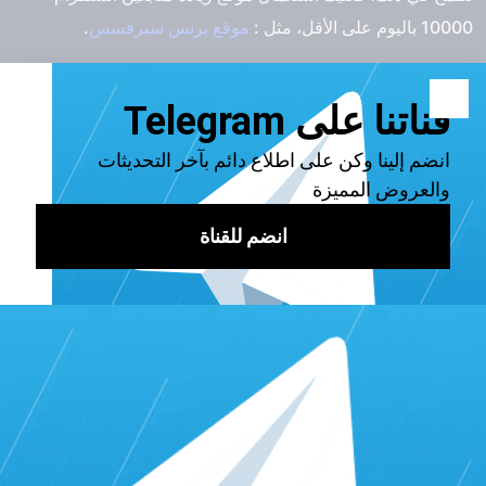
10000 باليوم على الأقل، مثل :
موقع برنس سيرفسس
.
اقرأ أيضًا:
أفضل برنامج زيادة متابعين انستقرام عرب متفاعلين
بأقل من 3 دولار
لماذا ينقص عدد المتابعين في
الانستقرام؟
في الحقيقة إن اخترت موقع زيادة متابعين انستقرام 10000 باليوم
بشكل خاطئ. فقد تقع في هذا المأزق. هناك العديد من المواقع
التي تدعي زيادة متابعين انستقرام بشكل طبيعي لكنها في الحقيقة
تعتمد على الروبوتات. من المعروف أن ذلك يخالف شروط
استخدام التطبيق، لذا يحذف التطبيق جميع الحسابات من هذا النوع،
مُلحقًا بحسابك نقص مفاجئ في المتابعين.
لذا تحقق من جودة الموقع الذي ستتعامل معه، ومن الأفضل لك
التواصل مع
برنس سيرفسس
، أشهر وأرخص سيرفر تزويد