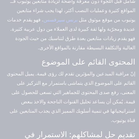
شامل قبل اللجوء دون معرفة واضحة لزيادة متابعين يوتيوب فــ
المواقع كثيرة وعمليات النصب أكثر، لهذا يجب شراء متابعين
يوتيوب من موقع موثوق مثل
برنس سيرفسس
. فهو يقدم خدمات
عديدة ومجرّبة ولها ثقة كبيرة لدى العملاء من دول عربية كثيرة.
فهو يقدم زيادات متابعين بعدة طرق لتناسبك من حيث الجودة
العالية والتكلفة البسيطة مقارنة بالمواقع الأخرى.
المحتوى القائم على الموضوع
إنّ مراقبة المبدعين والمؤثرين تقدم لك رؤى قيمة. يميل المحتوى
القائم على الموضوع الذي يتماشى باستمرار مع التركيز على
المعنى، رفع صدى المحتوى للجماهير التي تسعى للحصول على
قيمة. يُمكن أن يساعد تحليل القنوات الناجحة والاخذ ببعض
استراتيجياتها في تنمية أسلوبك المميز الذي يجذب المتابعين على
قناة يوتيوب.
تقديم حل لمشاكلهم: الاستمرار في