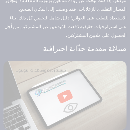
لتزدهر. إذا كنت تبحث عن زيادة متابعين يوتيوب YouTube وتجاوز
المسار التقليدي للإعلانات، فقد وصلت إلى المكان الصحيح.
الاستعداد للتغلب على العوائق؛ دليل شامل لتحقيق كل ذلك، بناءً
على استراتيجيات حقيقية دَفعت المُبدعين غير المشتركين من أجل
الحصول على ملايين المشتركين.
صياغة مقدمة جذّابة احترافية