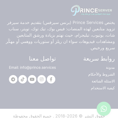
يختص Prince Services (برنس سيرفس) بتقديم خدمة سيرفر
تزويد متابعين لهذه المنصات: فيس بوك، تيك توك، تويتر، سناب
شات، يوتيوب، تيليجرام، حيث نهتم بزيادة ورشق المتابعين
ومشاهدات فيديوهات سواء ان ريلز أو ستوريات ووهمي أو مهكّر
سريع ورخيص.
روابط سريعة
تواصل معنا
مدونة
Email: info@prince.services
الشروط والأحكام
الاسئلة الشائعة
كيفية الاستخدام
حقوق النشر © 2026-2018 . جميع الحقوق محفوظة