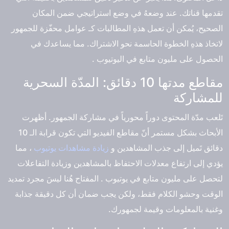
تقدمها قناتك. عند وضعهُ في وضع استراتيجي ضمن المكان
الصحيح، يُمكن أن تعمل هذهِ المطالبات كـ عوامل محفّزة للجمهور
لاتخاذ هذهِ الخطوة الحاسمة نحو الاشتراك. مما يساعدك في
الحصول على مليون متابع في اليوتيوب .
مقاطع مدتها 10 دقائق: المدّة السحرية
للمشاركة
تَلعب مدّة المحتوى دوراً محورياً في مشاركة الجمهور. أظهرت
الأبحاث بشكل مستمر أنّ مقاطع الفيديو التي تكون قرابة الـ 10
دقائق تَميل إلى جذب المشاهدين و
زيادة مشاهدات يوتيوب
، مما
يؤدي إلى ارتفاع معدلات الاحتفاظ بالمشاهدين وزيادة التفاعلات
لتحصل على مليون متابع في يوتيوب . المفتاح هُنا ليسَ مجرد تمديد
الوقت وحشو الكلام فقط، ولكن يجب ضمان أن كل دقيقة جذابة
وغنية بالمعلومات وقيمة لجمهورك.