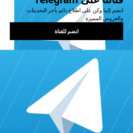
استخدام الكلمات المفتاحية: صياغة
المحتوى بدقة
لا يُمكن التقليل من فن استخدام الكلمات المفتاحية. فـ النهج
المنسجم في دمج الكلمات المفتاحية والمرادفة لها داخل المحتوى
الخاص بك يعزز من قابلية اكتشاف المحتوى. ابحث تمام عن
الكلمات الرئيسية باستخدام أدوات مدفوعة أو مجانية مثل مثل
Google Keyword Planner لتحديد المصطلحات التي يتردد
صداها مع الجمهور المُستهدف.
الصورة المصغّرة: معبّرة تشرح ما هو
المحتوى
الصورة تعبّر عن ألف كلمة، ولا تعد الصورة المصغرة للفيديو
استثناءً. صياغة الصور المصغرة المحسّنة التي تعبّر عن جوهر
الفيديو والقيمة أمراً ضرورياً وبالغ الأهمية. تَلعب هذهِ الإشارات
البصرية دور محوري في جذب انتباه المُشاهدين المُحتملين مما