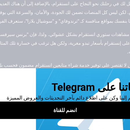
ك في رحلتك نحو النجاح على انستقرام، بالإضافة إلى أن هناك العد
 لكن ليس كل المنصات تضمن لك الجودة، والأمان، والسرعة التي يوف
 بنفسك بمواقع منافسة كـ "ترندوفاي" و "سوشيال بلازا"، ستعرف الفر
ة مشاهدات ستوري انستقرام بشكل عشوائي. ولذا، فإن "برنس سيرفسس
على إنستقرام بأسعار تبدو مغرية، ولكن هل ترغب في خسارة تلك المتاب
.
 تقتصر على توفير خدمة شراء متابعين انستقرام مضمون فحسب بل إن
عد طلب الخدمة.
في الانستقرام
لمشاهدات في الانستقرام. لذا يجب التعرف عليها لتفاديها بعد شراء مت
حتوى غير مميز، فمن المحتمل أن يؤدي ذلك إلى تقليل التفاعل.
ال في النشر بشكل متسق يمكن أن يؤدي إلى قلة مدي ظهورك.