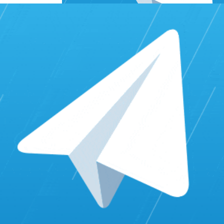
ب، واستخدام الهاشتاج بشكل عشوائي يؤدي إلى إمكانية عدم ظهور الب
هذا يقلل من قوة مستوي حسابك.
ى منصات السوشيال ميديا الأخرى، تعد فرصة ذهبية لجذب متابعين 
 استغلال الفرص المتاحة مثل تنظيم المسابقات وتقديم الجوائز، وهي 
 فريدة منها شراء متابعين انستقرام مضمون، ويضمن الحصول على ش
 هذه الخدمة تعتبر ضرورية في زيادة التفاعل وانتشار ظهورك على الم
د المتابعين في الانستقرام؟
اتباعها لزيادة عدد المتابعين في الانستقرام بصورة طبيعية. من أهمها م
 بانتظام. يمكن أن يكون هذا من خلال صور ملفتة، أو فيديو تعليمي، أو
علق بمحتواك، والتي يمكن أن تعرض بوستاتك على مجموعة أكبر من الأش
تاجات الأكثر شعبية في النيتش الخاص بك مثل Hashtagify.