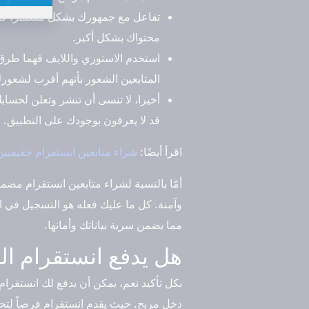
تفاعل مع جمهورك بشكل مستمر، كالرد
محتواك بشكل أكبر.
استخدم الاستوري واللايف فهما طرق 
المتابعين الشعور بأنهم أقرب لشعورك
أخيرا، لا تنسى أن تنشر وتعلن لحسا
قد لا يعرفون بوجودك على التطبيق.
اقرأ أيضًا:
شراء متابعين انستقرام حقيقيين خليجيين
أمّا بالنسبة لشراء متابعين انستقرام مضم
وآمنة. كل ما عليك فعله هو التسجيل في ال
مما يضمن سرية بياناتك وأمانها.
هل يدفع انستقرام ال
بكل تأكيد نعم، يمكن أن يدفع لك انستقرا
دخل مربح. حيث يقدم انستقرام فرصاً لتحق