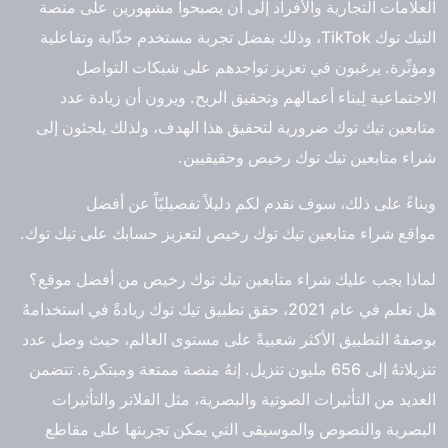
العلامات التجارية والأفراد إلى أن يصبحوا مشهورين على منصة
التيك توك TikTok، وذلك بفضل تجربة مستخدم جذّابة وتفاعلية
ومؤثّرة. يرغبون في تعزيز تواجدهم على شبكات التواصل
الاجتماعية لِبناء أعمالهم وتحقيق الربح. ويرون أن زيادة عدد
متابعين تيك توك ضرورية لتحقيق هذا الهدف، ولذلك يلجئون إلى
شراء متابعين تيك توك رخيص وحقيقيين.
وبناءً على ذلك، سوف نقدم لكم دليلاً تفصيليّاً عن أفضل
مواقع
شراء متابعين تيك توك رخيص
لتعزيز حسابك على تيك توك.
لماذا يجب عليك شراء متابعين تيك توك رخيص من أفضل موقع؟
هل تعلم في عام 2021، حقق تطبيق تيك توك ريادةً في استخدامهُ
بوصفهُ التطبيق الأكثر شعبيةً على مستوى العالم، حيث وصل عدد
تنزيلاتهُ إلى 656 مليون تنزيل. إنهُ منصة ممتعة ومبتكرة. تتضمن
العديد من التأثيرات الصوتية والبصرية، مثل الفلاتر والتأثيرات
البصرية والنصوص والموسيقى التي يمكن تجربتها على مقاطع