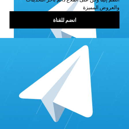
وتعزيز تأثيرك على تيك توك.
ما يميّز social packages عن الخدمات الأخرى هو تجربة شراء
متابعين تيك توك رخيص وآمن وبسيط التي يوفرها. تقدم سياسات
الشراء الآمنة والمضمونة، ويتم توصيل المتابعين بشكل طبيعي
وحقيقي وتفاعلي في حسابك. وفي حالة حدوث انخفاض في عدد
المتابعين المشترين، يمكنك التواصل معهم.
ميّزة إضافية لـ social packages هي أنّهُ لا يتطلب كلمة المرور
الخاصة بحسابك، مما يعزز سلامة حسابك. ومن الجدير بالذكر أنه
يتم تسليم المتابعين بجودة عالية في غضون ساعة أو ساعتين
فقط. تتم عملية شراء متابعين تيك توك رخيص بسهولة من خلال
واجهة المستخدم البسيطة والسهلة التي يوفرها الموقع، كما يتم
تقديم خيارات دفع متنوعة، إلى أنّ هناك بعض السلبيات:
سلبيات موقع social packages
لا يقدم الموقع شراء متابعين تيك توك رخيص للسوق