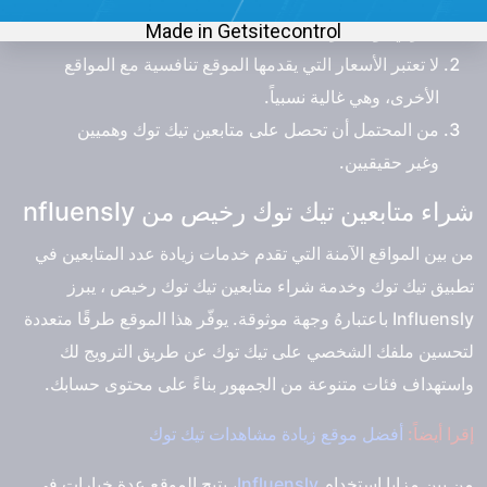
العربي، وتقتصر الخدمة على الأجانب.
لا تعتبر الأسعار التي يقدمها الموقع تنافسية مع المواقع
الأخرى، وهي غالية نسبياً.
من المحتمل أن تحصل على متابعين تيك توك وهميين
وغير حقيقيين.
شراء متابعين تيك توك رخيص من nfluensly
من بين المواقع الآمنة التي تقدم خدمات زيادة عدد المتابعين في
تطبيق تيك توك وخدمة
شراء متابعين تيك توك رخيص
، يبرز
Influensly باعتبارهُ وجهة موثوقة. يوفّر هذا الموقع طرقًا متعددة
لتحسين ملفك الشخصي على تيك توك عن طريق الترويج لك
واستهداف فئات متنوعة من الجمهور بناءً على محتوى حسابك.
إقرا أيضاً:
أفضل موقع زيادة مشاهدات تيك توك
من بين مزايا استخدام
Influensly
، يتيح الموقع عدة خيارات في