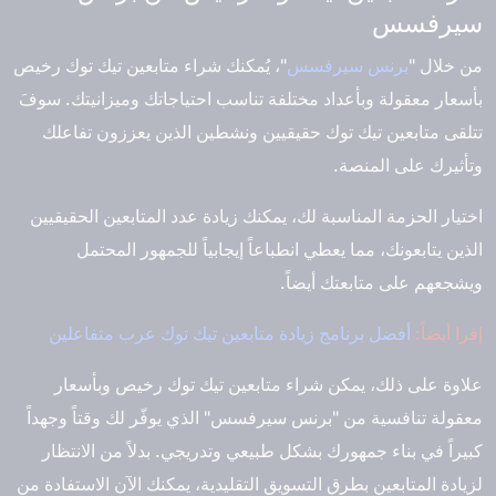
سيرفسس
من خلال "
برنس سيرفسس
"، يُمكنك شراء متابعين تيك توك رخيص
بأسعار معقولة وبأعداد مختلفة تناسب احتياجاتك وميزانيتك. سوفَ
تتلقى متابعين تيك توك حقيقيين ونشطين الذين يعززون تفاعلك
وتأثيرك على المنصة.
اختيار الحزمة المناسبة لك، يمكنك زيادة عدد المتابعين الحقيقيين
الذين يتابعونك، مما يعطي انطباعاً إيجابياً للجمهور المحتمل
ويشجعهم على متابعتك أيضاً.
إقرا أيضاً:
أفضل برنامج زيادة متابعين تيك توك عرب متفاعلين
علاوة على ذلك، يمكن شراء متابعين تيك توك رخيص وبأسعار
معقولة تنافسية من "برنس سيرفسس" الذي يوفّر لك وقتاً وجهداً
كبيراً في بناء جمهورك بشكل طبيعي وتدريجي. بدلاً من الانتظار
لزيادة المتابعين بطرق التسويق التقليدية، يمكنك الآن الاستفادة من