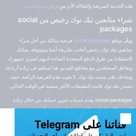
هذه الخدمة السريعة والفعّالة الآن من
برنس سيرفسس
.
شراء متابعين تيك توك رخيص من social
packages
يوفّر موقع
social packages
فرصة مثاليّة من أجل
شراء
متابعين تيك توك رخيص
أجانب بطريقة آمنة وموثوقة. يمكنك
الاستفادة من طرق الدفع المتعددة المتاحة لديهم لتعزيز جمهورك
وتفاعل المشاهدين مع مقاطع الفيديو. هذا يُساهم في زيادة أرباحك
ونجاحك على منصة تيك توك. لا تفوت هذهِ الفرصة الرائعة، حيث
تتصدر تيك توك قائمة التطبيقات الأكثر شعبية في الوقت الحالي.
social packages يقدم خدمات تعزيز حسابك من خلال زيادة
الرؤية والانتشار لِمحتواك. سوفَ تلاحظ تحسناً في شهرة حسابك
وتأثيرك بفضل زيادة التفاعلات ووصولك لجمهور جديد ومتابعين من
مختلف الفئات. هذا يتيح لك فرصة زيادة انتشار ملفك الشخصي