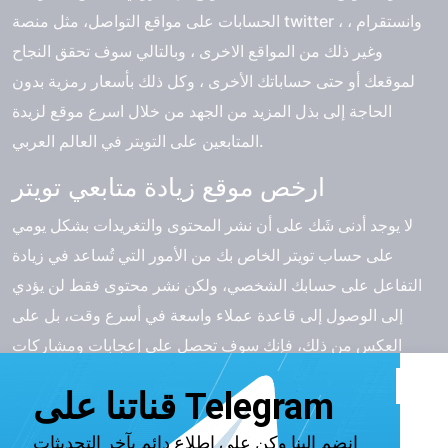
الحسابات على مواقع التواصل، مثل منصة twitter ، وانستقرام ،
وغير ذلك من المواقع الاخرى ، وبالتالي سوف تحقق النجاح
لموقعك أو حتى حساباتك الأخرى ، وكل ذلك بأسعار رمزية بدون
الحاجة إلى بذل المزيد من الجهد من خلال اسرع موقع لزيدة
المتابعين على التويتر في العالم العربي.
ارخص موقع زيادة متابعي تويتر
لا يوجد أدنى شَك على أن نشر المحتوى والتغريدات بشكل يومي
على حساب تويتر الخاص بك من الأمور التي تُساعد في زيادة
التفاعل على حسابك الشخصي، ولكن نشر محتوى فقط لن يؤدي
إلى الوصول إلى قاعدة عملاء واسعة في أسرع وقت، بل على
العكس من ذلك، فإنك سوف تحصل على إعجابات ومشاركات
قليلة جداً، وبشكل خاص إذا كان الحساب الخاص بك جديد، وهنا
يمكنك اللجو إلى أحد هذه الحلول، وهي عمل إعلانات ، أو شراء
متابعين.