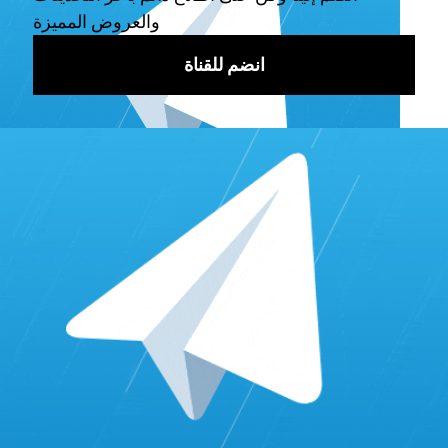
عند الرغبة في شراء متابعين وعدم عمل إعلانات، فإنه يجب عليك
البحث عن مواقع تزويد متابعين تويتر رخيصة وتقدم أسعار معقولة،
وأيضاً توفر أعداد متابعين حقيقية وليست وهمية. على سبيل المثال
يوجد لدينا ارخص خدمات دعم متابعين على موقع التويتر ونوفر أي
زيادة أو عدد ترغب في الحصول عليه في وقت قياسي لا يتعدى
دقائق معدودة.
أشهر مواقع زياده متابعين تويتر عرب
يُعد زياده متابعين تويتر عرب أمر ضروري ولا غني عنه، حيث أن
شراء متابعين من الخليج له العديد من المميزات الهامة والضرورية
لمن يرغب في تحقيق النجاح وعمل أكبر قدر من المبيعات أو حتى
نشر المحتوى الخاص به على نطاق واسع.
علاوة على ذلك ، فإن شراء متابعي تويتر عرب يُعطى قوة إضافية
إلى ملفك الشخصي، وبالتالي كان لزاماً علينا في موقع تزويد