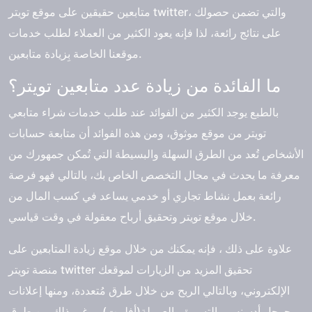
متابعين حقيقين على موقع تويتر twitter، والتي تضمن حصولك
على نتائج رائعة، لذا فإنه يعود الكثير من العملاء لطلب خدمات
موقعنا الخاصة بِزيادة متابعين.
ما الفائدة من زيادة عدد متابعين تويتر؟
بالطبع يوجد الكثير من الفوائد عند طلب خدمات
شراء متابعي
تويتر
من موقع موثوق، ومن هذه الفوائد أن متابعة حسابات
الأشخاص تُعد من الطرق السهلة والبسيطة التي تُمكن جمهورك من
معرفة ما يحدث في مجال التخصص الخاص بك، بالتالي فهو فرصة
رائعة بعمل نشاط تجاري أو خدمي يساعد في كسب المال من
خلال موقع تويتر وتحقيق أرباح معقولة في وقت قياسي.
علاوة على ذلك ، فإنه يمكنك من خلال موقع زيادة المتابعين على
منصة تويتر twitter تحقيق المزيد من الزيارات لموقعك
الإلكتروني، وبالتالي الربح من خلال طرق مُتعددة، ومنها إعلانات
جوجل أدسنس ، التسويق بالعمولة(أفلييت) ، وغير ذلك من طرق