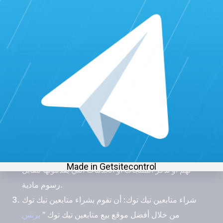
يمكنك تحقيق
الربح من تيك توك عن طريق البث المباشر
عبر عدّة
طرق. فيما يلي بعض الاستراتيجيات التي يمكنك اتباعها:
الهدايا المعنونة
: يمكن للمشاهدين في تيك توك شراء
هدايا افتراضية وإهدائها لك أثناء البث المباشر. يتم تحويل
هذهِ الهدايا إلى عملات مادية تحقق لك دخلاً. يجب عليك
بناء جمهور يحمل الوفاء لك وتشجيعهم على إهداء المزيد
من الهدايا.
الشراكات والرعاية
: من خلال البحث عن شركات أو
علامات تجارية مهتمة بالتسويق عبر تيك توك والتعاون
معهم في البث المباشر. يمكن أن توفّر محتوى إعلاني
لهم أو تذكر المنتجات أو الخدمات التي يقدمونها مقابل
رسوم مادية.
شراء متابعين تيك توك
: أن تقوم بشراء متابعين تيك توك
من خلال
أفضل موقع بيع متابعين تيك توك
"
برنس