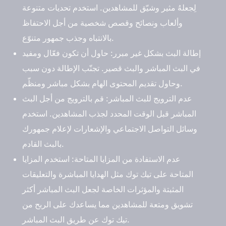
لِجعلهُ مثير وشيّق للمشاهدين. استخدم تحديات متنوعة
وألعاب ونصائح وقصص شخصية من أجل الاحتفاظ
بالانتباه وجذب جمهور متنوّع.
إطالة البث بشكل غير مبرر
: حاول أن تكون فعّال ومفيد
في البث المباشر والبث قصير. تجنّب الإطالة دون سبب
وحاول تقديم المحتوى الهام بشكل مباشر ومنظّم.
عدم الترويج للبث المباشر
: قم بالترويج من أجل البث
المباشر قبل الوقت المحدد لجذب المشاهدين. استخدم
وسائل التواصل الاجتماعي والإشعارات لإعلام جمهورك
بالبث القادم.
عدم الاستفادة من المزايا المتاحة
: استخدم المزايا
المتاحة على تيك توك مثل الهدايا المباشرة والتعليقات
المثبتة والمؤثرات الخاصة لجعل البث المباشر أكثر
تشويق ومتعة للمشاهدين مما يساعدك على الربح من
تيك توك عن طريق البث المباشر.