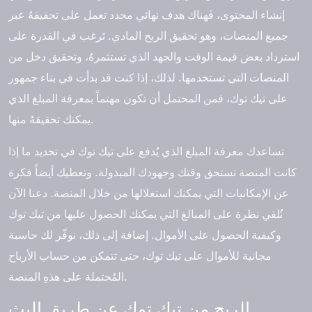
إنشاء المحتوى، فَهناك هدف نهائي محدد تعمل على تحقيقهُ عبر
جميع المنصات، وهو تحقيق الربح المادي. تَرغب في القدرة على
استرداد بعض قيمة الوقت والجهد الذي تستثمرهُ، وتحقيق دخل من
المنصات التي تستخدمها. لذلك، إذا كنت قد بدأت في بناء جمهور
على تيك توك، فمن المحتمل أن تكون مهتماً بمعرفة المبلغ الذي
يمكنك تحقيقهُ منها.
تساعدك معرفة المبلغ الذي يُدفع على تيك توك في تحديد ما إذا
كانت المنصة تستحق وقتك وجهودك المبذولة. وتعطيك أيضاً فكرة
عن الإمكانيات التي يمكنك استغلالها من خلال المنصة. دعنا الآن
نُلقي نظرة على المبالغ التي يمكنك الحصول عليها من تيك توك
وكيفية الحصول على الأموال. إضافة إلى ذلك، نوفّر لك حاسبة
مجانية للأموال على تيك توك، حتى تتمكن من حساب الأرباح
المُحتملة على هذهِ المنصة.
الربح من تيك توك عن طريق البث