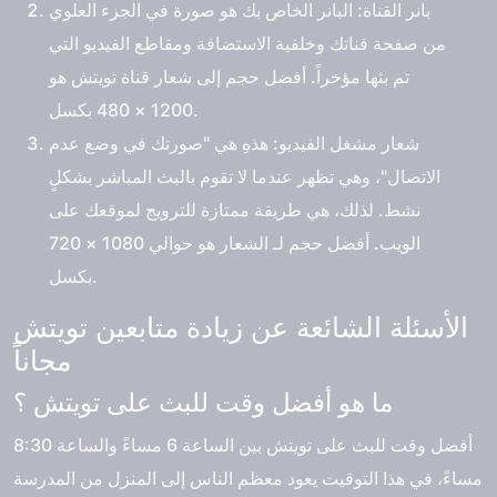
بانر القناة: البانر الخاص بك هو صورة في الجزء العلوي
من صفحة قناتك وخلفية الاستضافة ومقاطع الفيديو التي
تم بثها مؤخراً. أفضل حجم إلى شعار قناة تويتش هو
1200 × 480 بكسل.
شعار مشغل الفيديو: هذهِ هي "صورتك في وضع عدم
الاتصال"، وهي تظهر عندما لا تقوم بالبث المباشر بشكلٍ
نشط. لذلك، هي طريقة ممتازة للترويج لموقعك على
الويب. أفضل حجم لـ الشعار هو حوالي 1080 × 720
بكسل.
الأسئلة الشائعة عن زيادة متابعين تويتش
مجاناً
ما هو أفضل وقت للبث على تويتش ؟
أفضل وقت للبث على تويتش بين الساعة 6 مساءً والساعة 8:30
مساءً، في هذا التوقيت يعود معظم الناس إلى المنزل من المدرسة