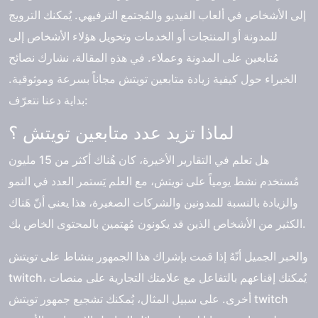
إلى الأشخاص في ألعاب الفيديو والمُجتمع الترفيهي. يُمكنك الترويج
للمدونة أو المنتجات أو الخدمات وتحويل هؤلاء الأشخاص إلى
مُتابعين على المدونة وعملاء. في هذهِ المقالة، نشارك نصائح
الخبراء حول كيفية زيادة متابعين تويتش مجاناً بسرعة وموثوقية.
بداية دعنا نتعرّف:
لماذا تزيد عدد متابعين تويتش ؟
هل تعلم في التقارير الأخيرة، كان هُناك أكثر من 15 مليون
مُستخدم نشط يومياً على تويتش، مع العلم يَستمر العدد في النمو
والزيادة بالنسبة للمدونين والشركات الصغيرة، هذا يعني أنّ هَناك
الكثير من الأشخاص الذين قد يكونون مُهتمين بالمحتوى الخاص بك.
والخبر الجميل أنّهُ إذا قمت بإشراك هذا الجمهور بنشاط على تويتش
twitch، يُمكنك إقناعهم بالتفاعل مع علامتك التجارية على منصات
أخرى. على سبيل المثال، يُمكنك تشجيع جمهور تويتش twitch