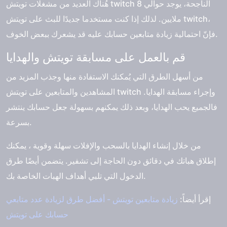
هُناك العديد من مشغلات تويتش twitch الناجحة، يوجد حوالي 8
ملايين. لذلك إذا كنت مستخدما جديدًا للبث على تويتش twitch،
فإنّ احتمالية زيادة متابعين حسابك عليه قد يشعرك ببعض الخوف.
قم بالعمل على مسابقة تويتش والهدايا
من أسهل الطرق التي يُمكنك الاستفادة منها وجذب المزيد من
المشاهدين والمتابعين على تويتش twitch وإجراء مسابقة الهدايا.
فالجميع يحب الهدايا، وبعد ذلك يمكنهم بسهولة جعل حسابك ينتشر
بسرعة.
من خلال إنشاء الهدايا بالسحب والإفلات سهلة وقوية ، يمكنك
إطلاق هباتك في دقائق دون الحاجة إلى تشفير. يتضمن أيضًا طرق
الدخول التي تلبي أهداف الهبات الخاصة بك.
إقرأ أيضاً:
زيادة متابعين تويتش - أفضل طرق لزيادة عدد متابعي
حسابك على تويتش