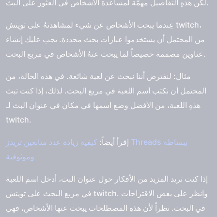
لكن هذهِ التفاصيل مهمّة لمساعدة الأشخاص في العثور على البث.
عِندما يبحث الأشخاص عن شيء لمشاهدتهُ على تويتش twitch،
من المحتمل أن يستخدموا عبارات بحث محددة. يجب عليك إنشاء
عناوين مصممة خصيصاً لما يبحث عنهُ الأشخاص في مربع البحث.
مثال: لنفترض أننا نبحث عن لعبة شائعة. في هذه الحالة، من
المحتمل أن نكتب أسم اللعبة في مربع البحث. لذلك، إذا كنت تبث
هذهِ اللعبة، من الأفضل وضع اسمها في مكان في عنوان البث لـ
twitch.
إقرأ أيضاً:
كيفية زيادة عدد متابعين ثريدز Threads ببساطة
وموثوقية
إذا كنت تريد المزيد من الأفكار حول عنوان البث، أدخل اسم اللعبة
في مربع البحث على تويتش twitch. وانظر على بعض الاقتراحات
في البحث. نظراً لأن هذهِ المصطلحات يبحث عنها الأشخاص، فهي