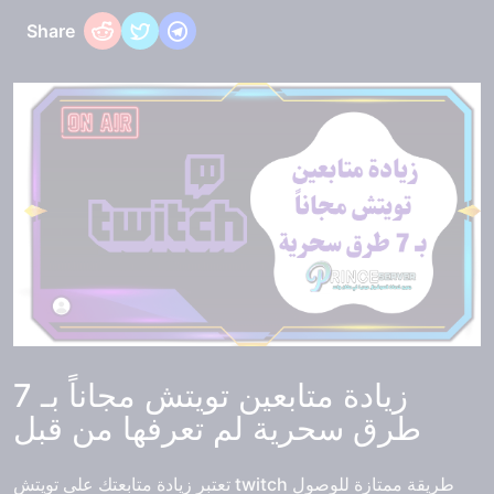
Share
زيادة متابعين تويتش مجاناً بـ 7
طرق سحرية لم تعرفها من قبل
تعتبر زيادة متابعتك على تويتش twitch طريقة ممتازة للوصول