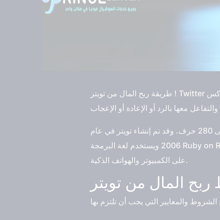
طريقة ربح المال من تويتر ! Twitter منصة أكس X الحديثة هو موقع تواصل اجتماعي يسمح للمستخدمين بِنشر وتلقي رسائل قصيرة تسمى تغريدات،
يتميّز تويتر بالسرعة والتحديث المُستمر للأخبار والأحداث العالمية والمحلية. يقتصر عدد الأحرف في التغريدة على 280 حرف. وقد تم إنشاء تويتر في عام
2006 ويستخدم لغة البرمجة Ruby on Rails. كما يتيح تويتر الوصول إلى بياناته عبر واجهات برمجة التطبيقات للمطورين والشركات. ويمكن تحميل تويتر
على الكمبيوتر والهواتف الذكية.