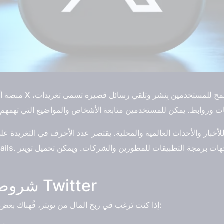
شروط ربح المال من تويتر Twitter
إذا كنت تَرغب في ربح المال من تويتر، فُهناك بعض الشروط والمعايير التي يجب أن تلتزم بها: