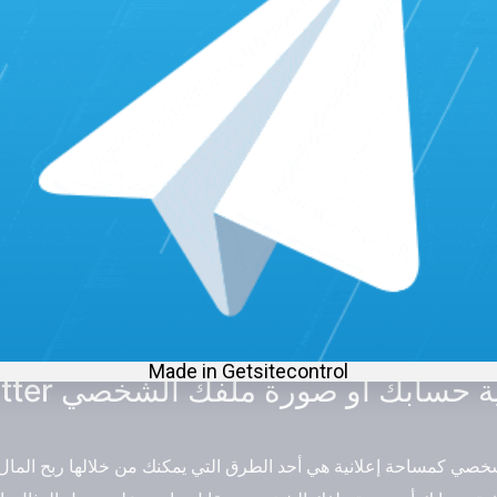
واها جذاباً ومقنعاً ومفيداً. استخدم عناوين جذابة وصور عالية الجو
الإفراط في الإعلان أو استخدام عبارات مبالغ فيها أو مضللة.
لمنتجات أو الخدمات. هذا يساعد على توفير المساحة في التغريدة وت
يمكنك استخدام أدوات مثل Bitly أو TinyURL لإنشاء روابط مختصرة وتتبع أدائها.
منتجاتك أو خدماتك. أجب على أسئلتهم واستفساراتهم وتعليقاتهم بش
تجاربهم وآرائهم واقتراحاتهم. احترم رأيهم وتقبل الانتقادات البناءة.
قييم أدائك. استخدم أدوات مثل تويتر أناليتكس أو سوشيال بليد لمعرفة 
الإعلانية. قارن بين مختلف التغريدات واكتشف ما هي العوامل التي تؤث
إقرأ أيضاً:
زيادة متابعين تويتر 1000 متابع خلال 5 دقائق بأرخص سعر
صي كمساحة إعلانية هي أحد الطرق التي يمكنك من خلالها ربح المال 