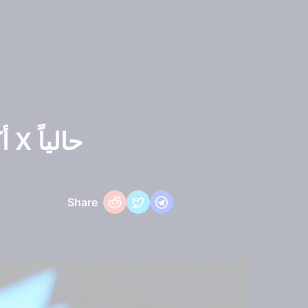
طريقة ربح المال من تويتر Twitter أكس X حالياً
Share