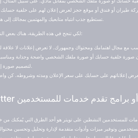
ة حسابك أو صورة ملفك الشخصي بمقابل مادي. على سبيل المثال، إذا 
ركة طيران أو فندق أو موقع حجز لعرض إعلان لهم على خلفية حسابك 
تستطيع جذب انتباه متابعيك والمهتمين بمجالك إلى هذا الإعلان وزيادة فرص تحويلهم إلى عملاء.
لكي تنجح في هذه الطريقة، هناك بعض النصائح والإرشادات التي يمكنك اتباعها، مثل:
ورة خلفية حسابك أو صورة ملفك الشخصي واضحة وجذابة ومناسبة لحجم ا
Photoshop لتصميم صورة إعلانية احترافية وملفتة.
رض إعلاناتهم على حسابك على سعر الإعلان ومدته وشروطه. كن واضحاً
ات للمستخدمين النشطين على تويتر هو أحد الطرق التي يُمكنك من خلال
ستخدمين وتوفير ميزات وأدوات متقدمة لإدارة وتحليل وتحسين محتواك 