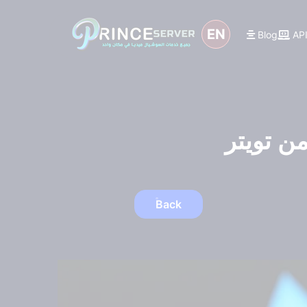
EN
Blog
AP
Back