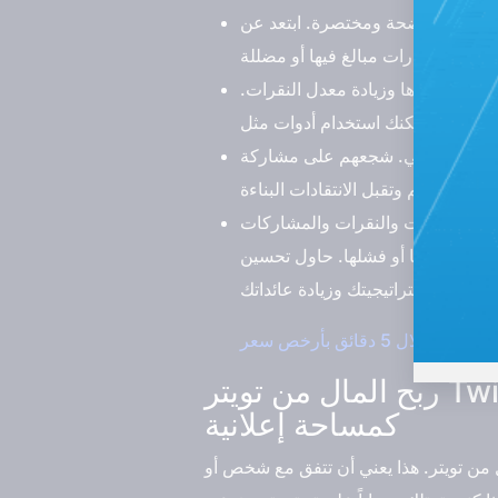
دة ونصوص واضحة ومختصرة. ابتعد عن
حسين مظهرها وزيادة معدل النقرات.
كل لطيف ومهني. شجعهم على مشاركة
عدد المشاهدات والنقرات والمشاركات
ر على نجاحها أو فشلها. حاول تحسين
استراتيجيتك وزيادة عائداتك.
ربح المال من تويتر Twitter من خلال استخدام خلفية حسابك أو صورة ملفك الشخصي
كمساحة إعلانية
من تويتر. هذا يعني أن تتفق مع شخص أو