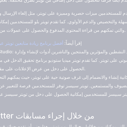
سهلة والتخصيص والدعم الأولوي. كما تقدم تويتر بلو للمستخدمين إمكا
مثل Scroll وRevue، والتي تمكنهم من قراءة المحتوى المدفوع والحصول على عمولات من نشر المحتوى.
إقرأ أيضاً:
أفضل برنامج زيادة متابعين تويتر 
تي على تويتر. كما تقدم تويتر ميديا ستوديو برنامج تحقيق الدخل في مي
الحصول على دخل من عرض الإعلانات على مقاطع الفيديو التي ينشرونها على تويتر.
الضيوف والمستمعين. تويتر سبيسز توفر للمستخدمين فرصة للتعبير عن
يتر سبيسز للمستخدمين إمكانية الحصول على دخل من تويتر سبيسز عن 
ربح المال من تويتر Twitter من خلال إجراء مسابقات
تي يمكنك من خلالها ربح المال من تويتر. هذا يعني أن تقدم جوائز قيمة