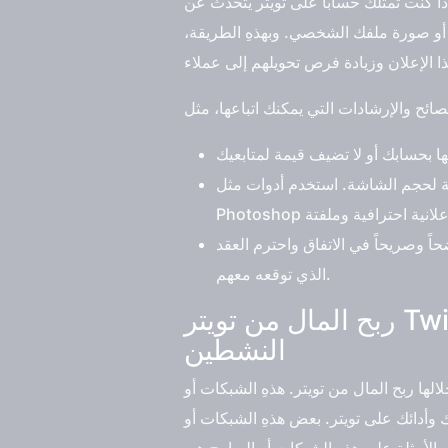
كنت تمتلك حساباً على تويتر يتحدث عن
أو صورة ملفك الشخصي. وبهذهِ الطريقة،
لشاشة. استخدم أدوات مثل Canva أو
 وصريحاً في الاتفاق واحترم العقد
الذي توقعه معهم.
ربح المال من تويتر Twitter الانضمام إلى شبكات أو برامج تقدم خدمات للمستخدمين
النشطين
ها ربح المال من تويتر. هذهِ الشبكات أو
وأدائك على تويتر. بعض هذهِ الشبكات أو