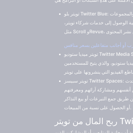
تويتر بلو Twitter Blue: هو خدمة اشتراك شهرية تقدم للمستخدمين ميزات حصرية ومميزة على تويتر، مثل إلغاء الإرسال والمجموعات
نية الوصول إلى خدمات شركاء تويتر،
عرب أو أجانب متفاعلين بسعر منافس
تويتر ميديا ستوديو Twitter Media Studio: هو منصة مجانية تقدم للمستخدمين النشطين والمؤثرين والمنتجين والناشرين أدوات لإنشاء وإدارة
ديا ستوديو، والذي يتيح للمستخدمين
تويتر سبيسز Twitter Spaces: هو خدمة تقدم للمستخدمين إمكانية إنشاء والانضمام إلى غرف صوتية حية على تويتر، حيث يمكنهم التحدث
 أنفسهم ومشاركة آرائهم ومعرفتهم
طريق جمع التبرعات أو بيع التذاكر
أو الحصول على نسبة من المبيعات.
 أو مجانية للمتابعين أو المشاركين الذين