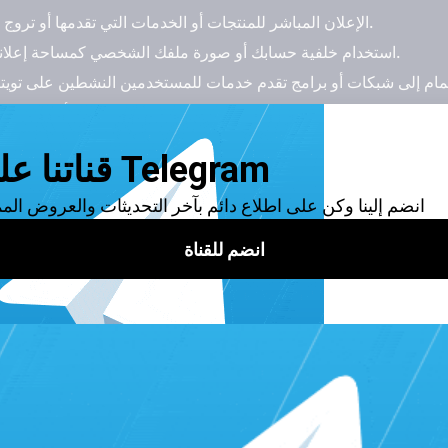
الإعلان المباشر للمنتجات أو الخدمات التي تقدمها أو تروج لها، سواء كانت خاصة بك أو بالعمولة.
استخدام خلفية حسابك أو صورة ملفك الشخصي كمساحة إعلانية لعرض إعلانات للغير بمقابل مادي.
إجراء مسابقات أو هبات على تويتر لجذب المتابعين والمشاركين.
ن تويتر Twitter عبر الإعلان المباشر للمنتجات أو الخدمات
 هو أحد الطرق التي يمكنك من خلالها ربح المال من تويتر. هذا يعني أ
تي تقدمها أو تروج لها. سواءً كانت خاصة بك أو بالعمولة. على سبيل المث
عض المنتجات الجديدة أو العروض الخاصة، وتضمن رابطاً لموقعك أو صف
مكنك نشر تغريدات تحث متابعيك على شراء هذهِ المنتجات أو الخدمات
الخاص بك، والذي يمكنك من الحصول على عمولة عن كل عملية بيع تتم عبر هذا الرابط.
لكي تنجح في الإعلان المباشر على تويتر، هُناك بعض النصائح والإرشادات التي يمكنك اتباعها، مثل:
ي تتناسب مع مجال اهتمامك ومحتواك وجمهورك. لا تروج لأي شيء لا يم