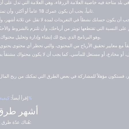
ثانياً، يجب أن يكون عمرك 18 عاماً أو أكثر، وأن تمتلك وثيقة دفع مناسبة لاستلام أرباحك.
 على النسبة التي تقتطعها تويتر من أرباحك، وأن تلتزم بالشروط والأحكام 
Studio، وهو البرنامج الذي يتيح لك إنشاء وإدارة وتحليل محتواك المرئي والصوتي على تويتر.
اً مع معايير تحقيق الأرباح من المحتوى، والتي تحظر أي محتوى يحتوي
لل، أو مخادع، أو مستغل للمآسي. كما يجب أن لا يكون محتواك مشتقاً
ير، فستكون مؤهلاً للمشاركة في بعض الطرق التي تمكنك من ربح المال
كيفية زيادة متابعين تويتر بطريقة مضمونة 100%
إقرأ أيضاً:
أشهر طرق ر
هُناك عدّة طرق يمكنك من خلالها ربح المال من تويتر، مثل: