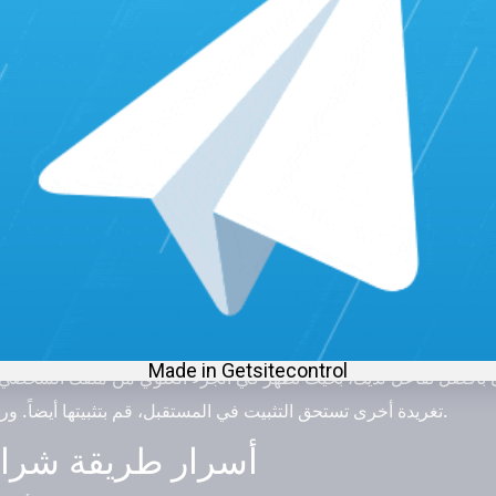
يُنصح بتخصيص وقت كافٍ لإدارة حساب تويتر والقيام بالنشر بانتظام عليه.
شخصي على منصة تويتر، حيث يعد الأمر أساسياً في حسابك. ولا يجب نس
عليك أن تولي اهتماماً لكتابة ملخص شامل وسهل الفهم لِمحتواك، لمساعدة القارئ على فهمهُ بشكل جيد.
لا تتردد في النشر بانتظام وبشكل يومي، لزيادة تفاعل الجمهور واستمراريتهُ.
.
برنس سيرفسس prince.services
شراء متابعين تويتر من موقع موثوق 
تابعها على تويتر، وترك بصمة إيجابية على المنشورات التي تعجبك، كما 
في مجالك. وتفاعل مع المؤثرين والحسابات المهمّة.
ى بأفضل تفاعل لديك، بحيث تظهر في الجزء العلوي من ملفك الشخصي 
تغريدة أخرى تستحق التثبيت في المستقبل، قم بتثبيتها أيضاً. وراقب زيادة متابعين حسابك على تويتر.
أسرار طريقة شراء م