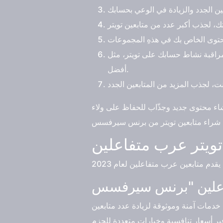
ثل Twitter Analytics، لمعرفة المزيد عن جمهورك والتفاعل معهم بشكل
أفضل.
اء محتوى جديد وجذّاب للحفاظ على ولاء
تويتر عرب متفاعلين
خدمات آمنة وموثوقة لزيادة عدد متابعين
فير أسعار تنافسية وخيارات متعددة للحزم