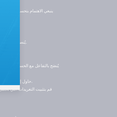
ينبغي الاهتمام بتحسين ملفك ال
يُنصح باستخدام الهاشتاغ بصورة صحيحة. فلا يمكن لأي منشور على تويتر بدون هاشتاغ أن يجلب لك التفاعل الذي تطمح إليه.
يُوصى بنشر رابط حسابك على تويتر على مختلف مواقع التواصل الاجتماعي. مثل فيسبوك وحتى سناب شات.
يُنصَح بالتفاعل مع الحسابات التي ت
حاول إثارة النقاشات التي تتعلق بالأمور الأساسية في مجالك. حيث سيزيد هذا من فرص زيادة متابعين تويتر حسابك بشكل كبير.
قم بتثبيت التغريدات التي تحظ