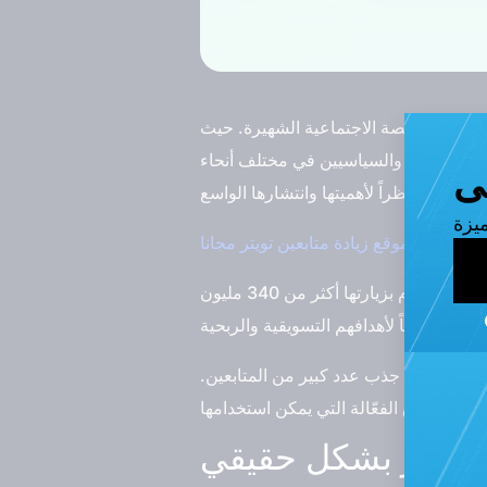
بر هذهِ المنصة الاجتماعية الشهيرة. حيث
جال الأعمال والسياسيين في مختلف أنحاء
العالم. نظراً لأهميتها وانتشارها الواسع.
ضاً:
أفضل موقع زيادة متابعين تويتر مجانا
يعتبر موقع تويتر من أبرز وأهم مواقع التواصل الاجتماعي في العالم. إذ يعد واحداً من أكبر منصات السوشيال ميديا التي يقوم بزيارتها أكثر من 340 مليون
ة إذا استطعت جذب عدد كبير من المتابعين.
ن تويتر بشكل حقيقي