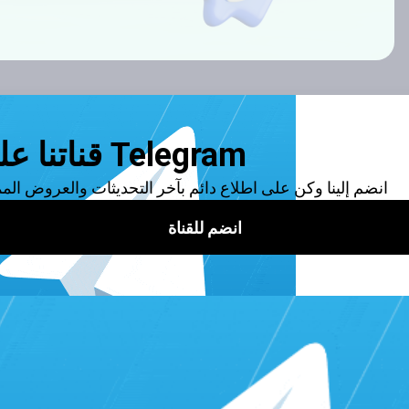
أولويات الأساسية التي يسعى إليها كل من يرغب في الانتشار والشهرة ع
جتماعي في العالم. ويتواجد عليها الكثيرون من الشخصيات الشهيرة ور
إقرا أي
دك على هذهِ المنصة الاجتماعية سيكون لهُ فائدة كبيرة بالتأكيد. وخاص
طريقة زيادة متابعي