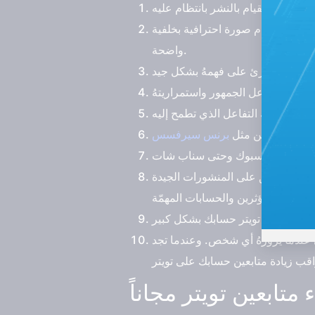
يان استخدام صورة احترافية بخلفية
واضحة.
عرب متفاعلين مثل
يمكنك التعليق على المنشورات الجيدة
عندما يزورهُ أي شخص. وعندما تجد
تابعين تويتر مجاناً