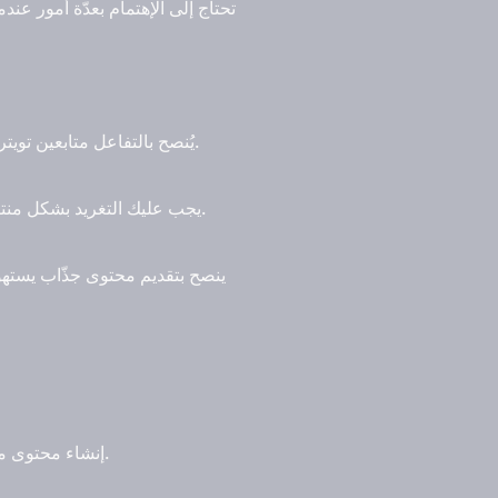
تحتاج إلى الإهتمام بعدّة أمور ع
يُنصح بالتفاعل متابعين تويتر عبر التعليق على تغريداتهم، ومتابعة المجموعات التي تنشر روابط للحسابات المشابهة والروابط ذات الصلة.
يجب عليك التغريد بشكل منتظم واستغلال أوقات الذروة. بالإضافة إلى ذلك، يمكنك استخدام أفضل طريقة شراء متابعين تويتر الحقيقيين.
ينصح بتقديم محتوى جذّاب يستهو
إنشاء محتوى مثير للاهتمام والذي يستهدف جمهورك المستهدف. سواءً كان ذلك من خلال النصوص أو الصور أو الفيديوهات.