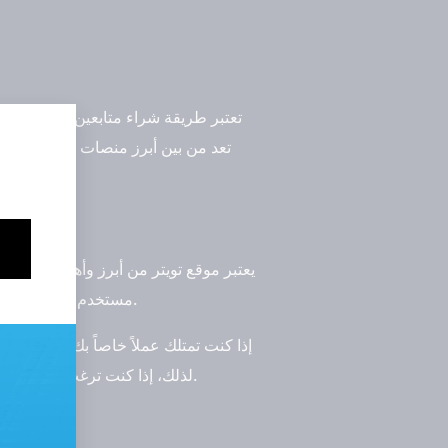
تعتبر طريقة شراء متابعين تويتر من ال
تعد من بين أبرز منصات التواصل الا
مستخدم نشط شهرياً. وبفعل هذا الأمر، يعتبر تويتر وجهة لجميع المهتمين بتحقيق نتائج مميزة وفعّالة وفقاً لأهدافهم التسويقية والربحية.
إذا كنت تمتلك عملاً خاصاً بك، فإن تواج
لذلك، إذا كنت ترغب في تعزيز حضورك وزيادة متابعين تويتر حسابك، فإننا ندعوك للاطلاع على هذا لمعرفة الطرق الفعّالة التي يمكن استخدامها.