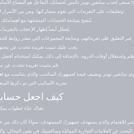
ندما تسعى لجذب متابعين تويتر دائمين لحسابك، التفاعل هو المفتاح ا
وتعليقات على التغريدات التي تقوم بمشاركتها. ومن بين الأسرار التي تساعدك في زيادة عدد المتابعين:
يُنصح بمتابعة الحسابات المتشابهة مع اهتماماتك والمتشابهة في المحتوى الذي تنشرهُ.
يُفضَّل أيضاً إظهار الإعجاب بالتغريدات التي تعجبك، وتجنب الأنانية في ذلك.
يجب عليك تثبيت تغريدة تتحدث عن محتوى حسابك والأمور التي يتم مناقشتها.
قم بتثبيت تغريدة تتحدث عن محتوى حسابك والمواضيع التي تغطيها.
ي متابعين تويتر ويضيف قيمة لجمهورك المناسب والذي يتناسب مع اهت
تجربة الأساليب التي تم ذكرها المتعلّقة بأفضل موقع شراء متابعين تويتر.
كيف اجعل حسابي
هناك عدّة خطوات يمكن اتباعها لجعل حسابك على تويتر مشهوراً:
البحث عن العلامات التجارية المماثلة ومنافسيك في نفس المجال، والانخراط معهم والتفاعل مع حساباتهم.