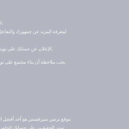
اشتراك في المجموعات التي تهتم بموضوعك والتفاعل معهم. ونشر المحتوى الخاص بك في هذهِ المجموعات.
الإعلان عن حسابك على تويتر في المواقع الإلكترونية الأخرى أو عن طريق حملات إعلانية عبر الإنترنت، لجذب المزيد من المتابعين الجدد.
يجب ملاحظة أن بناء مجتمع على توي
موقع برنس سيرفسس هو أحد أفضل المواق
تويتر الحقيقيين على حسابك الخاص. 