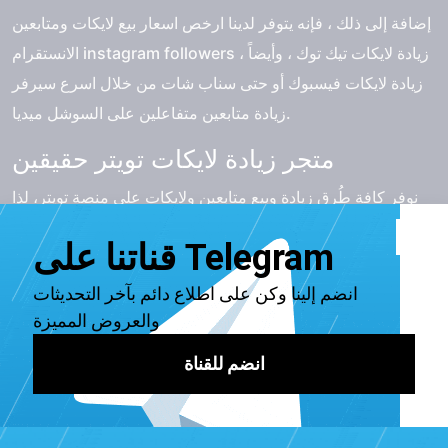
إضافة إلى ذلك ، فإنه يتوفر لدينا ارخص اسعار بيع لايكات ومتابعين
الانستقرام instagram followers ، زيادة لايكات تيك توك ، وأيضاً
زيادة لايكات فيسبوك أو حتى سناب شات من خلال اسرع سيرفر
زيادة متابعين متفاعلين على السوشل ميديا.
متجر زيادة لايكات تويتر حقيقين
نوفر كافة طُرق زيادة وبيع متابعين ولايكات على منصة تويتر، لذا
سواء كنت ترغب في الحصول على 10 الأف لايك ، أو حتى 20 ألف
، أو حتى 100 ألف ، أو أي عدد ترغب به ، فنحن نوفر ذلك. كما نقدم
خدمات إعادة التغريد(الريتويت).
متجر زيادة متابعين تويتر خليجين
في وقتنا الحالي يبحث الكثير عن زيادة متابعة الحسابات الخاصة
بهم بشكل حقيقي، حيث تساهم الزيادة في تحقيق الهدف من طلب
خدمة شراء متابعين في دول الخليج، مثل الكويت ، السعودية ، و