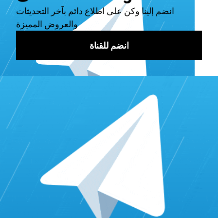
إقرأ أيضاً:
استخدم المحتوى المبتكر لجذب المزيد من المتابعين
على تيك توك
تطوير استراتيجية التعاون
بعد اختيار المؤثرين المناسبين، يجب تطوير استراتيجية تعاون فعّالة
لضمان تحقيق أهداف التسويق. إليك بعض النصائح لذلك:
1. تحديد الأهداف
حدد أهدافك بوضوح. هل ترغب في زيادة المبيعات؟ أم تهدف إلى
زيادة الوعي بعلامتك التجارية؟ تَحديد الأهداف سيساعدك في تحديد
كيفية قياس نجاح الحملة ومعرفة تفاصيل دقيقة.
2. إنشاء محتوى مُشترك
تعاون مع المؤثرين على إنشاء محتوى مشترك يتناسب مع هدفك.