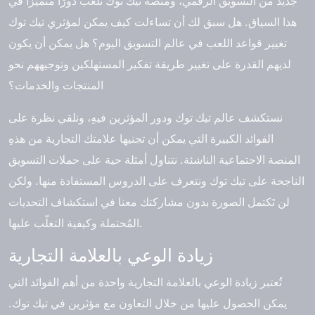
جديد من التسويق الرقمي، ومنصة تيك توك تلعب دورًا متميزًا في
هذا السياق. هل سبق لك أن تساءلت كيف يمكن لمؤثري تيك توك
تغيير قواعد اللعب في عالم التسويق اليوم؟ هل يمكن أن يكون
لديهم القدرة على تغيير طريقة تفكير المستهلكين وتوجيههم نحو
المنتجات والخدمات؟
نستكشف عالم تيك توك ودور المؤثرين فيهِ، ونلقي نظرة على
الفوائد الكبيرة التي يمكن أن تجنيها علامتك التجارية من هذهِ
المنصة الاجتماعية الناشئة. نتناول أمثلة حية على حملات التسويق
الناجحة على تيك توك ونتعرف على الدروس المستفادة منها. ولكن
لن تَكتمل الصورة بدون مشاركتك معنا في استكشاف التحديات
المُحتملة وكيفية التغلّب عليها.
زيادة الوعي بالعلامة التجارية
تُعتبر زيادة الوعي بالعلامة التجارية واحدة من أهم الفوائد التي
يمكن الحصول عليها من خلال التعاون مع مؤثرين في تيك توك.