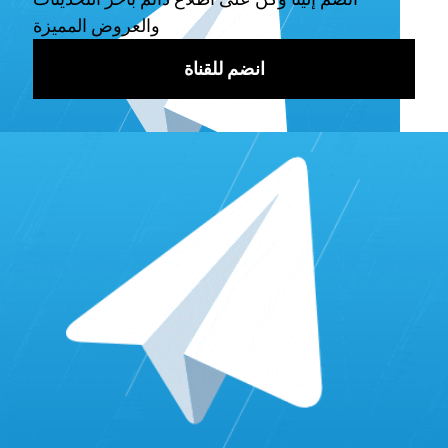
المستخدمين.
شراء مشاهدات الانستقرام:
يمكنك الحصول على
مشاهدات انستقرام حقيقة من
أفضل موقع زيادة
مشاهدات الانستقرام
من موقع برنس سيرفسس
prince.services مع العلم يعتبر أرخص سعر وأفضل
خدمة لصفحات الانستقرام.
التفاعل مع المتابعين:
يُمكن زيادة تفاعل المتابعين على
صفحة الانستقرام مع المحتوى عن طريق الرد على
التعليقات والرسائل الخاصة وتشجيع المتابعين على
المشاركة والإعجاب بالمحتوى.
الاستعانة بالإعلانات:
يُمكن استخدام إعلانات الانستقرام
للوصول إلى جمهور أوسع وزيادة نسبة المشاهدة.
تنويع المحتوى:
يمكن تنويع نوعية المحتوى وتقديم محتوى
جديد ومثير للاهتمام، لجذب الجمهور وزيادة نسبة